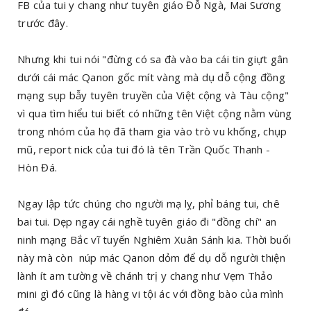
FB của tui y chang như tuyên giáo Đỗ Ngà, Mai Sương
trước đây.
Nhưng khi tui nói "đừng có sa đà vào ba cái tin giựt gân
dưới cái mác Qanon gốc mít vàng mà dụ dỗ cộng đồng
mạng sụp bẫy tuyên truyền của Việt cộng và Tàu cộng"
vì qua tìm hiểu tui biết có những tên Việt cộng nằm vùng
trong nhóm của họ đã tham gia vào trò vu khống, chụp
mũ, report nick của tui đó là tên Trần Quốc Thanh -
Hòn Đá.
Ngay lập tức chúng cho người mạ lỵ, phỉ báng tui, chê
bai tui. Dẹp ngay cái nghề tuyên giáo đi "đồng chí" an
ninh mạng Bắc vĩ tuyến Nghiêm Xuân Sánh kia. Thời buổi
này mà còn núp mác Qanon dỏm để dụ dỗ người thiện
lành ít am tường về chánh trị y chang như Vẹm Thảo
mini gì đó cũng là hàng vi tội ác với đồng bào của mình