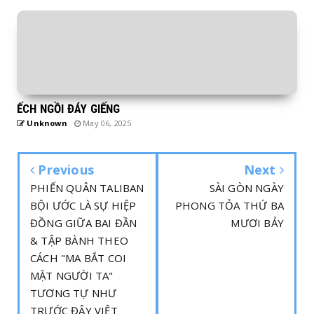
ẾCH NGỒI ĐÁY GIẾNG
Unknown
May 06, 2025
Previous
Next
PHIẾN QUÂN TALIBAN
SÀI GÒN NGÀY
BỘI ƯỚC LÀ SỰ HIỆP
PHONG TỎA THỨ BA
ĐỒNG GIỮA BAI ĐẦN
MƯƠI BẢY
& TẬP BÀNH THEO
CÁCH "MA BẮT COI
MẶT NGƯỜI TA"
TƯƠNG TỰ NHƯ
TRƯỚC ĐÂY VIỆT