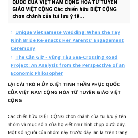
QUỐC CỦA VIỆT NAM CỘNG HÒA TỪ TUYÊN
GIÁO VIỆT CỘNG Các chiến hữu DIỆT CỘNG
chơn chánh của tui lưu ý tê...
Unique Vietnamese Wedding: When the Tay
Ninh Bride Re-enacts Her Parents' Engagement
Ceremony
The Cần Giờ - Vũng Tàu Sea-Crossing Road
Project: An Analysis from the Perspective of an
Economic Philosopher
LẠI CÁI TRÒ H.ỦY D.IỆT TINH THẦN PHỤC QUỐC
CỦA VIỆT NAM CỘNG HÒA TỪ TUYÊN GIÁO VIỆT
CỘNG
Các chiến hữu DIỆT CỘNG chơn chánh của tui lưu ý tên
nhóm và mục số 3 của họ viết như hình chụp dưới đây.
Một số người của nhóm này trước đây lân la trên trang