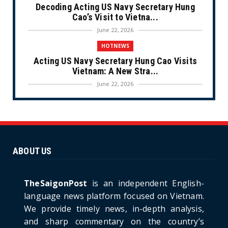
Decoding Acting US Navy Secretary Hung
Cao’s Visit to Vietna...
June 22, 2026
HOTNEWS
Acting US Navy Secretary Hung Cao Visits
Vietnam: A New Stra...
June 22, 2026
CULTURE
Unique Vietnamese Wedding: When the Tay
Ninh Bride Re-enacts...
June 21, 2026
ABOUT US
HOTNEWS
The Cần Giờ - Vũng Tàu Sea-Crossing Road
Project: An Analysi...
TheSaigonPost
is an independent English-
June 21, 2026
language news platform focused on Vietnam.
We provide timely news, in-depth analysis,
HOTNEWS
and sharp commentary on the country’s
Detailed Analysis of the Cooling-off Period