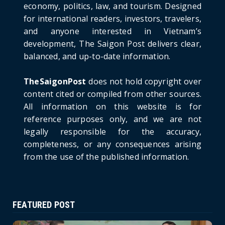
Law in Timeshare...
economy, politics, law, and tourism. Designed
for international readers, investors, travelers,
June 21, 2026
and anyone interested in Vietnam’s
HOTNEWS
development, The Saigon Post delivers clear,
Prime Minister Lê Minh Hưng’s Visit to
balanced, and up-to-date information.
Russia: A New Step Fo...
June 21, 2026
TheSaigonPost
does not hold copyright over
HOTNEWS
content cited or compiled from other sources.
Politburo: Strictly Handle Acts of Using
All information on this website is for
Pirated Software, C...
reference purposes only, and we are not
June 21, 2026
legally responsible for the accuracy,
completeness, or any consequences arising
from the use of the published information.
FEATURED POST