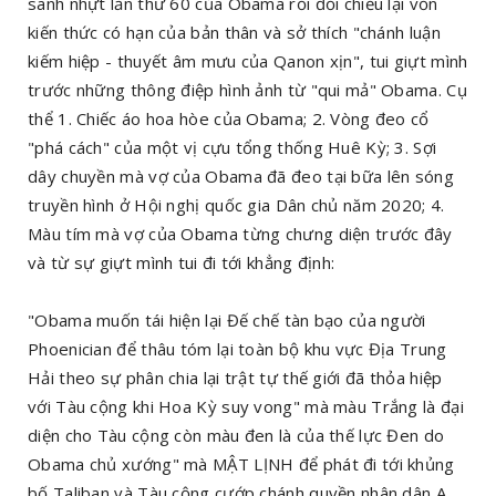
sanh nhựt lần thứ 60 của Obama rồi đối chiếu lại vốn
kiến thức có hạn của bản thân và sở thích "chánh luận
kiếm hiệp - thuyết âm mưu của Qanon xịn", tui giựt mình
trước những thông điệp hình ảnh từ "qui mả" Obama. Cụ
thể 1. Chiếc áo hoa hòe của Obama; 2. Vòng đeo cổ
"phá cách" của một vị cựu tổng thống Huê Kỳ; 3. Sợi
dây chuyền mà vợ của Obama đã đeo tại bữa lên sóng
truyền hình ở Hội nghị quốc gia Dân chủ năm 2020; 4.
Màu tím mà vợ của Obama từng chưng diện trước đây
và từ sự giựt mình tui đi tới khẳng định:
"Obama muốn tái hiện lại Đế chế tàn bạo của người
Phoenician để thâu tóm lại toàn bộ khu vực Địa Trung
Hải theo sự phân chia lại trật tự thế giới đã thỏa hiệp
với Tàu cộng khi Hoa Kỳ suy vong" mà màu Trắng là đại
diện cho Tàu cộng còn màu đen là của thế lực Đen do
Obama chủ xướng" mà MẬT LỊNH để phát đi tới khủng
bố Taliban và Tàu cộng cướp chánh quyền nhân dân A