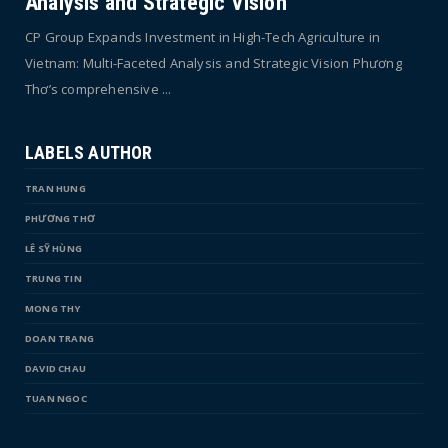
Analysis and Strategic Vision
CP Group Expands Investment in High-Tech Agriculture in
Vietnam: Multi-Faceted Analysis and Strategic Vision Phương
Thơ’s comprehensive ...
LABELS AUTHOR
TRAN HUNG
PHƯƠNG THƠ
LÊ SỸ HÙNG
TRUNG TIN
MONG THY
DOAN TRANG
DAVID CHAU
TUAN NGOC