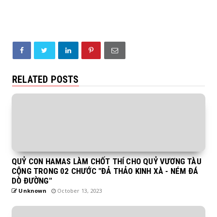
RELATED POSTS
QUỶ CON HAMAS LÀM CHỐT THÍ CHO QUỶ VƯƠNG TÀU
CỘNG TRONG 02 CHƯỚC "ĐẢ THẢO KINH XÀ - NÉM ĐÁ
DÒ ĐƯỜNG"
Unknown
October 13, 2023