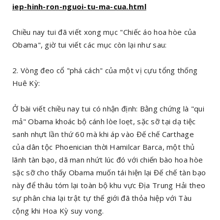
iep-hinh-ron-nguoi-tu-ma-cua.html
Chiều nay tui đã viết xong mục "Chiếc áo hoa hòe của
Obama", giờ tui viết các mục còn lại như sau:
2. Vòng đeo cổ "phá cách" của một vị cựu tổng thống
Huê Kỳ:
Ở bài viết chiều nay tui có nhận định: Bằng chứng là "qui
mả" Obama khoác bộ cánh lòe loẹt, sặc sỡ tại dạ tiệc
sanh nhựt lần thứ 60 mà khi áp vào Đế chế Carthage
của dân tộc Phoenician thời Hamilcar Barca, một thủ
lãnh tàn bạo, dã man nhứt lúc đó với chiến bào hoa hòe
sặc sỡ cho thấy Obama muốn tái hiện lại Đế chế tàn bạo
này để thâu tóm lại toàn bộ khu vực Địa Trung Hải theo
sự phân chia lại trật tự thế giới đã thỏa hiệp với Tàu
cộng khi Hoa Kỳ suy vong.