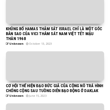
KHỦNG BỐ HAMAS THẢM SÁT ISRAEL CHỈ LÀ MỘT GÓC
BẢN SAO CỦA VICI THẢM SÁT NAM VIỆT TẾT MẬU
THÂN 1968
Unknown
October 13, 2023
CƠ HỘI THỂ HIỆN ĐẠO ĐỨC GIẢ CỦA CỘNG NÔ TRÁ HÌNH
CHỐNG CỘNG SAU TUỒNG DIỄN BẠO ĐỘNG Ở DAKLAK
Unknown
June 15, 2023