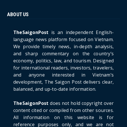
June 21, 2026
ABOUT US
HOTNEWS
The Cần Giờ - Vũng Tàu Sea-Crossing Road
Project: An Analysi...
TheSaigonPost
is an independent English-
June 21, 2026
language news platform focused on Vietnam.
We provide timely news, in-depth analysis,
HOTNEWS
and sharp commentary on the country’s
Detailed Analysis of the Cooling-off Period
Law in Timeshare...
economy, politics, law, and tourism. Designed
for international readers, investors, travelers,
June 21, 2026
and anyone interested in Vietnam’s
HOTNEWS
development, The Saigon Post delivers clear,
Prime Minister Lê Minh Hưng’s Visit to
balanced, and up-to-date information.
Russia: A New Step Fo...
June 21, 2026
TheSaigonPost
does not hold copyright over
HOTNEWS
content cited or compiled from other sources.
Politburo: Strictly Handle Acts of Using
All information on this website is for
Pirated Software, C...
reference purposes only, and we are not