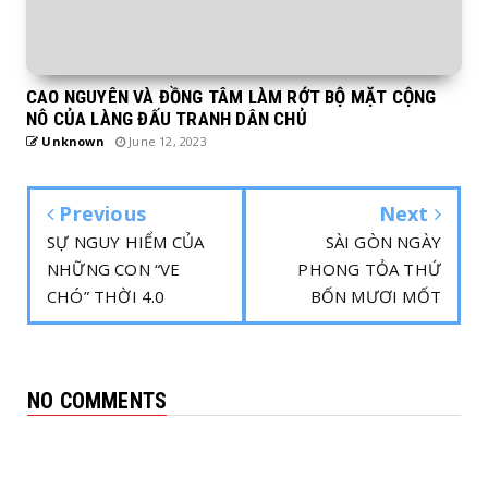
CAO NGUYÊN VÀ ĐỒNG TÂM LÀM RỚT BỘ MẶT CỘNG
NÔ CỦA LÀNG ĐẤU TRANH DÂN CHỦ
Unknown
June 12, 2023
Previous
Next
SỰ NGUY HIỂM CỦA
SÀI GÒN NGÀY
NHỮNG CON “VE
PHONG TỎA THỨ
CHÓ” THỜI 4.0
BỐN MƯƠI MỐT
NO COMMENTS