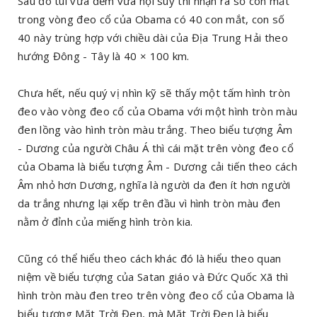
Sau đó tui vừa đếm vừa nội suy thì nhận ra số con mắt
trong vòng đeo cổ của Obama có 40 con mắt, con số
40 này trùng hợp với chiều dài của Địa Trung Hải theo
hướng Đông - Tây là 40 × 100 km.
Chưa hết, nếu quý vị nhìn kỹ sẽ thấy một tấm hình tròn
đeo vào vòng đeo cổ của Obama với một hình tròn màu
đen lồng vào hình tròn màu trắng. Theo biểu tượng Âm
- Dương của người Châu Á thì cái mặt trên vòng đeo cổ
của Obama là biểu tượng Âm - Dương cải tiến theo cách
Âm nhỏ hơn Dương, nghĩa là người da đen ít hơn người
da trắng nhưng lại xếp trên đầu vì hình tròn màu đen
nằm ở đỉnh của miếng hình tròn kia.
Cũng có thể hiểu theo cách khác đó là hiểu theo quan
niệm về biểu tượng của Satan giáo và Đức Quốc Xã thì
hình tròn màu đen treo trên vòng đeo cổ của Obama là
biểu tượng Mặt Trời Đen, mà Mặt Trời Đen là biểu