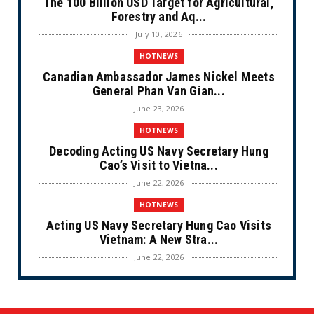
The 100 Billion USD Target for Agricultural,
Forestry and Aq...
July 10, 2026
HOTNEWS
Canadian Ambassador James Nickel Meets
General Phan Van Gian...
June 23, 2026
HOTNEWS
Decoding Acting US Navy Secretary Hung
Cao’s Visit to Vietna...
June 22, 2026
HOTNEWS
Acting US Navy Secretary Hung Cao Visits
Vietnam: A New Stra...
June 22, 2026
CULTURE
Unique Vietnamese Wedding: When the Tay
Ninh Bride Re-enacts...