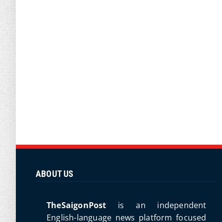
ABOUT US
TheSaigonPost
is an independent
English-language news platform focused