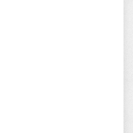
June 21, 2026
HOTNEWS
Detailed Analysis of the Cooling-off
Period Law in Timeshare...
June 21, 2026
HOTNEWS
Prime Minister Lê Minh Hưng’s Visit to
Russia: A New Step Fo...
June 21, 2026
HOTNEWS
Politburo: Strictly Handle Acts of Using
Pirated Software, C...
June 21, 2026