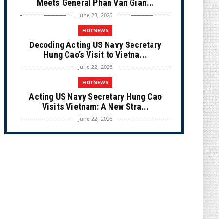
Meets General Phan Van Gian...
June 23, 2026
HOTNEWS
Decoding Acting US Navy Secretary
Hung Cao’s Visit to Vietna...
June 22, 2026
HOTNEWS
Acting US Navy Secretary Hung Cao
Visits Vietnam: A New Stra...
June 22, 2026
CULTURE
Unique Vietnamese Wedding: When the
Tay Ninh Bride Re-enacts...
June 21, 2026
HOTNEWS
The Cần Giờ - Vũng Tàu Sea-Crossing
Road Project: An Analysi...