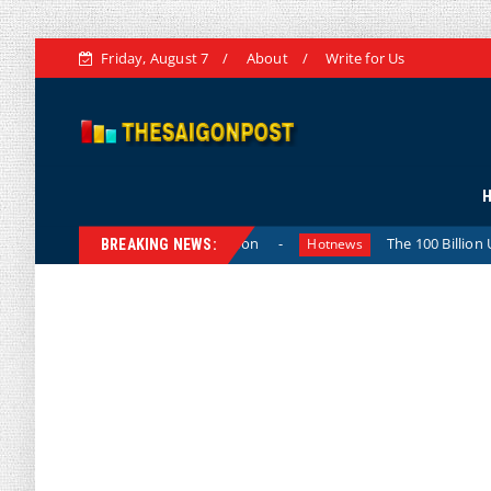
Friday, August 7
About
Write for Us
and Strategic Vision
The 100 Billion USD Target for Agri
Hotnews
BREAKING NEWS: