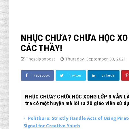
NHỤC CHƯA? CHƯA HỌC XO
CÁC THẦY!
Thesaigonpost
Thursday, September 30, 2021
Facebook
Twitter
Linkedin
NHỤC CHƯA? CHƯA HỌC XONG LỚP 3 VẪN LÀM
tra có một huyện mà lòi ra 20 giáo viên sử dụ
Politburo: Strictly Handle Acts of Using Pira
Signal for Creative Youth