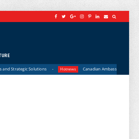
TURE
lutions
Canadian Ambassador James Nickel Meets Gener
Hotnews