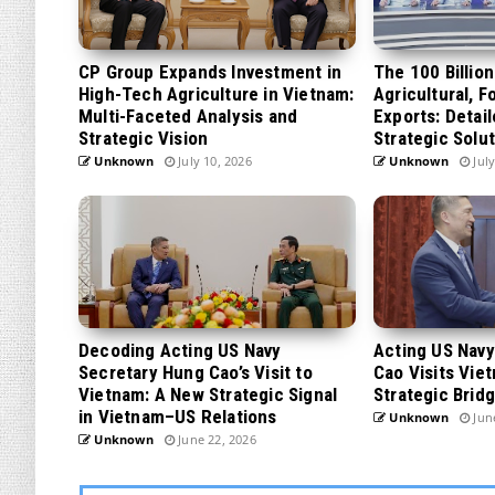
CP Group Expands Investment in
The 100 Billio
High-Tech Agriculture in Vietnam:
Agricultural, F
Multi-Faceted Analysis and
Exports: Detai
Strategic Vision
Strategic Solu
Unknown
July 10, 2026
Unknown
July
Decoding Acting US Navy
Acting US Nav
Secretary Hung Cao’s Visit to
Cao Visits Vie
Vietnam: A New Strategic Signal
Strategic Brid
in Vietnam–US Relations
Unknown
June
Unknown
June 22, 2026