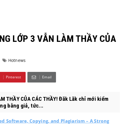
NG LỚP 3 VẪN LÀM THẦY CỦA
Hotnews
Pinterest
Email
 THẦY CỦA CÁC THẦY! Đăk Lăk chỉ mới kiểm
ng bằng giả, tức...
ted Software, Copying, and Plagiarism – A Strong