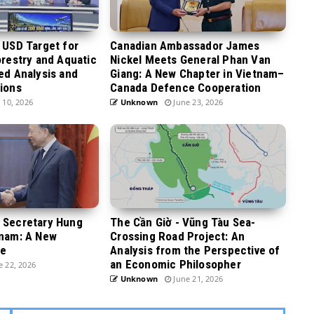
n USD Target for
Canadian Ambassador James
orestry and Aquatic
Nickel Meets General Phan Van
led Analysis and
Giang: A New Chapter in Vietnam–
tions
Canada Defence Cooperation
 10, 2026
Unknown
June 23, 2026
y Secretary Hung
The Cần Giờ - Vũng Tàu Sea-
tnam: A New
Crossing Road Project: An
ge
Analysis from the Perspective of
an Economic Philosopher
 22, 2026
Unknown
June 21, 2026