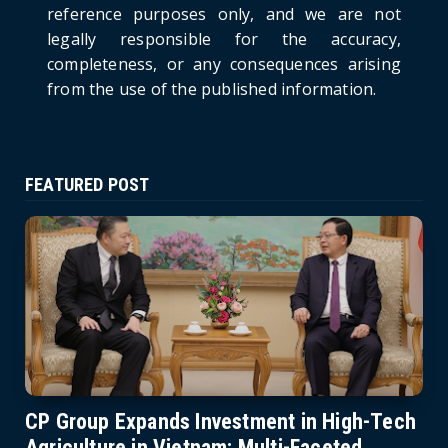
reference purposes only, and we are not
June 21, 2026
legally responsible for the accuracy,
completeness, or any consequences arising
from the use of the published information.
FEATURED POST
CP Group Expands Investment in High-Tech
Agriculture in Vietnam: Multi-Faceted