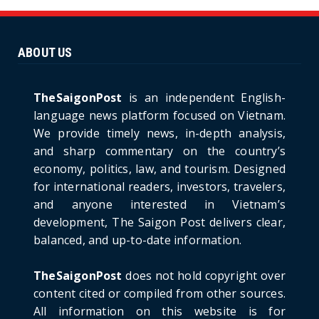
Unique Vietnamese Wedding: When the Tay
Ninh Bride Re-enacts...
June 21, 2026
ABOUT US
HOTNEWS
The Cần Giờ - Vũng Tàu Sea-Crossing Road
Project: An Analysi...
TheSaigonPost
is an independent English-
June 21, 2026
language news platform focused on Vietnam.
We provide timely news, in-depth analysis,
HOTNEWS
and sharp commentary on the country’s
Detailed Analysis of the Cooling-off Period
Law in Timeshare...
economy, politics, law, and tourism. Designed
for international readers, investors, travelers,
June 21, 2026
and anyone interested in Vietnam’s
HOTNEWS
development, The Saigon Post delivers clear,
Prime Minister Lê Minh Hưng’s Visit to
balanced, and up-to-date information.
Russia: A New Step Fo...
June 21, 2026
TheSaigonPost
does not hold copyright over
HOTNEWS
content cited or compiled from other sources.
Politburo: Strictly Handle Acts of Using
All information on this website is for
Pirated Software, C...