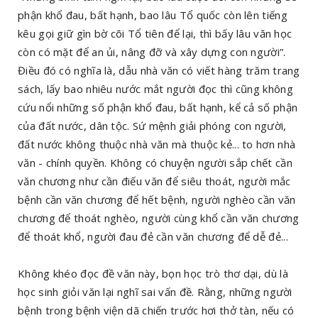
phận khổ đau, bất hạnh, bao lâu Tổ quốc còn lên tiếng
kêu gọi giữ gìn bờ cõi Tổ tiên để lại, thì bấy lâu văn học
còn có mặt để an ủi, nâng đỡ và xây dựng con người”.
Điều đó có nghĩa là, dẫu nhà văn có viết hàng trăm trang
sách, lấy bao nhiêu nước mắt người đọc thì cũng không
cứu nổi những số phận khổ đau, bất hạnh, kể cả số phận
của đất nước, dân tộc. Sứ mệnh giải phóng con người,
đất nước không thuộc nhà văn mà thuộc kẻ... to hơn nhà
văn - chính quyền. Không có chuyện người sắp chết cần
văn chương như cần điếu văn để siêu thoát, người mắc
bệnh cần văn chương để hết bệnh, người nghèo cần văn
chương để thoát nghèo, người cùng khổ cần văn chương
để thoát khổ, người đau đẻ cần văn chương để dễ đẻ...
Không khéo đọc đề văn này, bọn học trò thơ dại, dù là
học sinh giỏi văn lại nghĩ sai vấn đề. Rằng, những người
bệnh trong bệnh viện dã chiến trước hơi thở tàn, nếu có