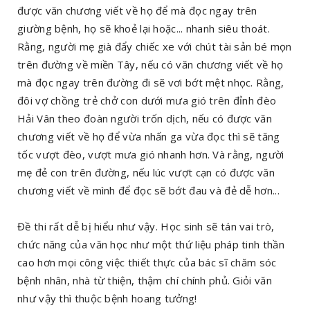
được văn chương viết về họ để mà đọc ngay trên
giường bệnh, họ sẽ khoẻ lại hoặc... nhanh siêu thoát.
Rằng, người mẹ già đẩy chiếc xe với chút tài sản bé mọn
trên đường về miền Tây, nếu có văn chương viết về họ
mà đọc ngay trên đường đi sẽ vơi bớt mệt nhọc. Rằng,
đôi vợ chồng trẻ chở con dưới mưa gió trên đỉnh đèo
Hải Vân theo đoàn người trốn dịch, nếu có được văn
chương viết về họ để vừa nhấn ga vừa đọc thì sẽ tăng
tốc vượt đèo, vượt mưa gió nhanh hơn. Và rằng, người
mẹ đẻ con trên đường, nếu lúc vượt cạn có được văn
chương viết về mình để đọc sẽ bớt đau và đẻ dễ hơn...
Đề thi rất dễ bị hiểu như vậy. Học sinh sẽ tán vai trò,
chức năng của văn học như một thứ liệu pháp tinh thần
cao hơn mọi công việc thiết thực của bác sĩ chăm sóc
bệnh nhân, nhà từ thiện, thậm chí chính phủ. Giỏi văn
như vậy thì thuộc bệnh hoang tưởng!