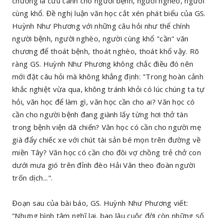
chương là cứu cánh cho người bệnh, người nghèo, người
cùng khổ. Đề nghị luận văn học cắt xén phát biểu của GS.
Huỳnh Như Phương với những câu hỏi như thể chính
người bệnh, người nghèo, người cùng khổ "cần" văn
chương để thoát bệnh, thoát nghèo, thoát khổ vậy. Rõ
ràng GS. Huỳnh Như Phương không chắc điều đó nên
mới đặt câu hỏi mà không khẳng định: "Trong hoàn cảnh
khắc nghiệt vừa qua, không tránh khỏi có lúc chúng ta tự
hỏi, văn học để làm gì, văn học cần cho ai? Văn học có
cần cho người bệnh đang giành lấy từng hơi thở tàn
trong bệnh viện dã chiến? Văn học có cần cho người mẹ
già đẩy chiếc xe với chút tài sản bé mọn trên đường về
miền Tây? Văn học có cần cho đôi vợ chồng trẻ chở con
dưới mưa gió trên đỉnh đèo Hải Vân theo đoàn người
trốn dịch...".
Đoạn sau của bài báo, GS. Huỳnh Như Phương viết:
“Nhưng bình tâm nghĩ lại, bao lâu cuộc đời còn những số