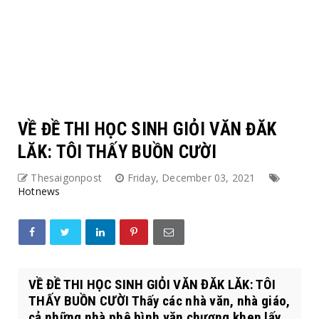
VỀ ĐỀ THI HỌC SINH GIỎI VĂN ĐĂK
LĂK: TÔI THẤY BUỒN CƯỜI
Thesaigonpost
Friday, December 03, 2021
Hotnews
VỀ ĐỀ THI HỌC SINH GIỎI VĂN ĐĂK LĂK: TÔI
THẤY BUỒN CƯỜI Thấy các nhà văn, nhà giáo,
cả những nhà phê bình văn chương khen lấy