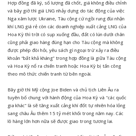
Hợp đồng đã ký, số lượng đã chốt, giá không điều chỉnh
và bây giờ thì giá LNG nhảy dựng do tác động của việc
Nga xâm lược Ukraine, Tàu cộng cứ ngồi rung đùi nhận
khí LNG giá rẻ còn các doanh nghiệp xuất cảng LNG của
Hoa Kỳ thì trời có sụp xuống đầu, đất có lún dưới chân
cũng phải giao hàng đúng hạn cho Tàu cộng mà không
được phép đòi hỏi, yêu sách gì ngoại trừ xảy ra điều
khoản “bất khả kháng” trong hợp đồng là giữa Tàu cộng
và Hoa Kỳ nổ ra chiến tranh hoặc Hoa Kỳ bị tấn công
theo mô thức chiến tranh từ bên ngoài.
Bây giờ thì Mỹ cộng Joe Biden và chủ tịch Liên Âu ra
tuyên bố chung với hành động của Hoa Kỳ và "các quốc
gia khác" là sẽ tăng xuất cảng khí đốt tự nhiên hóa lỏng
sang châu Âu thêm 15 tỷ mét khối trong năm nay. Các
lô hàng lớn hơn nữa sẽ được giao trong tương lai.