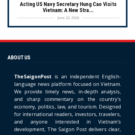
Acting US Navy Secretary Hung Cao Visits
Vietnam: A New Stra...
June 22, 2026
CULTURE
Unique Vietnamese Wedding: When the Tay
Ninh Bride Re-enacts...
June 21, 2026
ABOUT US
HOTNEWS
The Cần Giờ - Vũng Tàu Sea-Crossing Road
Project: An Analysi...
TheSaigonPost
is an independent English-
June 21, 2026
language news platform focused on Vietnam.
We provide timely news, in-depth analysis,
HOTNEWS
and sharp commentary on the country’s
Detailed Analysis of the Cooling-off Period
Law in Timeshare...
economy, politics, law, and tourism. Designed
for international readers, investors, travelers,
June 21, 2026
and anyone interested in Vietnam’s
HOTNEWS
development, The Saigon Post delivers clear,
Prime Minister Lê Minh Hưng’s Visit to