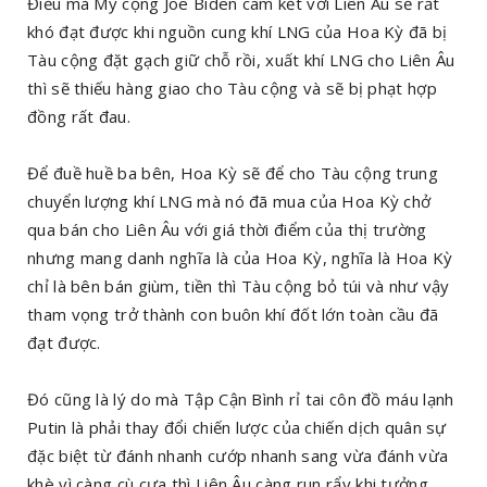
Điều mà Mỹ cộng Joe Biden cam kết với Liên Âu sẽ rất
khó đạt được khi nguồn cung khí LNG của Hoa Kỳ đã bị
Tàu cộng đặt gạch giữ chỗ rồi, xuất khí LNG cho Liên Âu
thì sẽ thiếu hàng giao cho Tàu cộng và sẽ bị phạt hợp
đồng rất đau.
Để đuề huề ba bên, Hoa Kỳ sẽ để cho Tàu cộng trung
chuyển lượng khí LNG mà nó đã mua của Hoa Kỳ chở
qua bán cho Liên Âu với giá thời điểm của thị trường
nhưng mang danh nghĩa là của Hoa Kỳ, nghĩa là Hoa Kỳ
chỉ là bên bán giùm, tiền thì Tàu cộng bỏ túi và như vậy
tham vọng trở thành con buôn khí đốt lớn toàn cầu đã
đạt được.
Đó cũng là lý do mà Tập Cận Bình rỉ tai côn đồ máu lạnh
Putin là phải thay đổi chiến lược của chiến dịch quân sự
đặc biệt từ đánh nhanh cướp nhanh sang vừa đánh vừa
khè vì càng cù cưa thì Liên Âu càng run rẩy khi tưởng