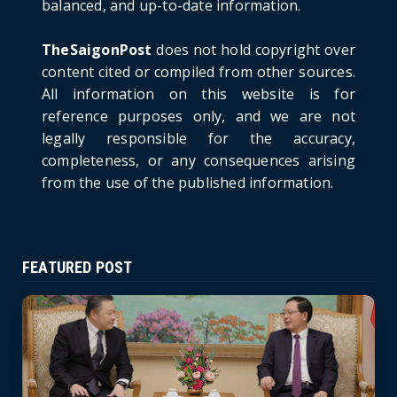
balanced, and up-to-date information.
Russia: A New Step Fo...
June 21, 2026
TheSaigonPost
does not hold copyright over
HOTNEWS
content cited or compiled from other sources.
Politburo: Strictly Handle Acts of Using
All information on this website is for
Pirated Software, C...
reference purposes only, and we are not
June 21, 2026
legally responsible for the accuracy,
completeness, or any consequences arising
from the use of the published information.
FEATURED POST