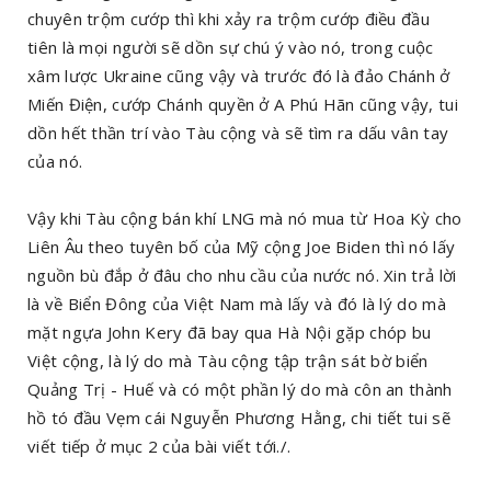
chuyên trộm cướp thì khi xảy ra trộm cướp điều đầu
tiên là mọi người sẽ dồn sự chú ý vào nó, trong cuộc
xâm lược Ukraine cũng vậy và trước đó là đảo Chánh ở
Miến Điện, cướp Chánh quyền ở A Phú Hãn cũng vậy, tui
dồn hết thần trí vào Tàu cộng và sẽ tìm ra dấu vân tay
của nó.
Vậy khi Tàu cộng bán khí LNG mà nó mua từ Hoa Kỳ cho
Liên Âu theo tuyên bố của Mỹ cộng Joe Biden thì nó lấy
nguồn bù đắp ở đâu cho nhu cầu của nước nó. Xin trả lời
là về Biển Đông của Việt Nam mà lấy và đó là lý do mà
mặt ngựa John Kery đã bay qua Hà Nội gặp chóp bu
Việt cộng, là lý do mà Tàu cộng tập trận sát bờ biển
Quảng Trị - Huế và có một phần lý do mà côn an thành
hồ tó đầu Vẹm cái Nguyễn Phương Hằng, chi tiết tui sẽ
viết tiếp ở mục 2 của bài viết tới./.