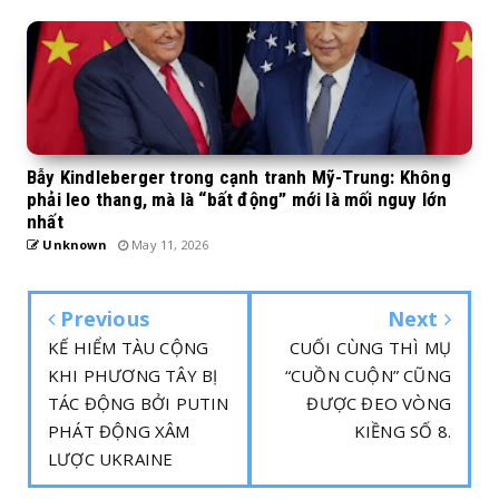
Bẫy Kindleberger trong cạnh tranh Mỹ-Trung: Không
phải leo thang, mà là “bất động” mới là mối nguy lớn
nhất
Unknown
May 11, 2026
Previous
Next
KẾ HIỂM TÀU CỘNG
CUỐI CÙNG THÌ MỤ
KHI PHƯƠNG TÂY BỊ
“CUỒN CUỘN” CŨNG
TÁC ĐỘNG BỞI PUTIN
ĐƯỢC ĐEO VÒNG
PHÁT ĐỘNG XÂM
KIỀNG SỐ 8.
LƯỢC UKRAINE