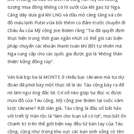
tượng mùa đông không có lò sưởi của khí gas từ Nga.
Càng dây dưa giá khí LNG và dầu mỏ càng tăng và côn
đồ máu lạnh Putin vừa bồi thêm cú đấm trước chuyến đi
Châu Âu của Mỹ cộng Joe Biden rằng “Tui đã quyết định
thực hiện trong thời gian ngắn nhứt có thể gói các biện
pháp chuyển các khoản thanh toán khí đốt tự nhiên mà
Nga cung cấp cho các quốc gia được gọi là 'không thân
thiện' bằng đồng rúp".
Ván bài bịp ba lá MONTE ở chiếu bạc Ukraine mà tui dự
đoán đã phơi bày một thực tế là do Tàu cộng bày ra để
nó làm ngư ông đắc lợi. Cơ sở nào giúp tui đọc vị được
mưu đồ của Tàu cộng, Mỹ cộng Joe Biden tại cuộc xâm
lược Ukraine? Rất dân giã, Tàu cộng là đầu sổ bất hảo
với triết lý Hán tộc là “làm cho loạn sẽ có lợi”, mọi bất ổn
Chánh trị trên thế giới hiện nay đều từ bàn tay của Tàu
cộng, cũng như trong khu vực các bạn sinh sống có tên