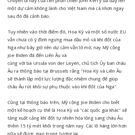
Chuyến đi này của tên phản chiến John Kerry đã dấy lên
một dự cảm không lành cho Việt Nam mà cá nhơn ngay
sau đó đã cảnh báo.
Tuy nhiên vào thời điểm đó, Hoa Kỳ và một số nước EU
vẫn chưa có ý định ngưng mua dầu mỏ và khí đốt của
Nga như bây giờ nên dự cảm vẫn lờ mờ, nay Mỹ cộng
Joe Biden đã đến Liên Âu và
cùng với bà Ursula von der Leyen, chủ tịch Ủy ban châu
Âu ra thông báo tại Brussels rằng "Hoa Kỳ và Liên Âu
sẽ thành lập một lực lượng đặc nhiệm chung để giúp
châu Âu rút khỏi sự phụ thuộc vào khí đốt của Nga".
Cũng tại thông báo trên, Mỹ cộng Joe Biden cho biết
một kế hoạch cụ thể là Hoa Kỳ và "các quốc gia khác" sẽ
tăng xuất cảng khí đốt tự nhiên hóa lỏng sang châu Âu
thêm 15 tỷ mét khối trong năm nay. Các lô hàng lớn hơn
nữa sẽ được giao trong tương lai.