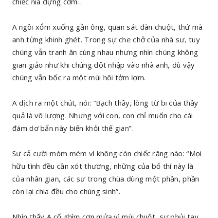
chiếc nia đựng cơm…
A ngồi xổm xuống gần ông, quan sát đàn chuột, thứ mà
anh từng khinh ghét. Trong sự che chở của nhà sư, tuy
chúng vẫn tranh ăn cùng nhau nhưng nhìn chúng không
gian giảo như khi chúng đột nhập vào nhà anh, dù vậy
chúng vẫn bốc ra một mùi hôi tởm lợm.
A dịch ra một chút, nói: “Bạch thầy, lòng từ bi của thầy
quả là vô lượng. Nhưng với con, con chỉ muốn cho cái
đám dơ bẩn này biến khỏi thế gian”.
Sư cả cười móm mém vì không còn chiếc răng nào: “Mọi
hữu tình đều cần xót thương, những của bố thí này là
của nhân gian, các sư trong chùa dùng một phần, phần
còn lại chia đều cho chúng sinh”.
Nhìn thấy A cố ghìm cơn mửa vì mùi chuột, sư phủi tay