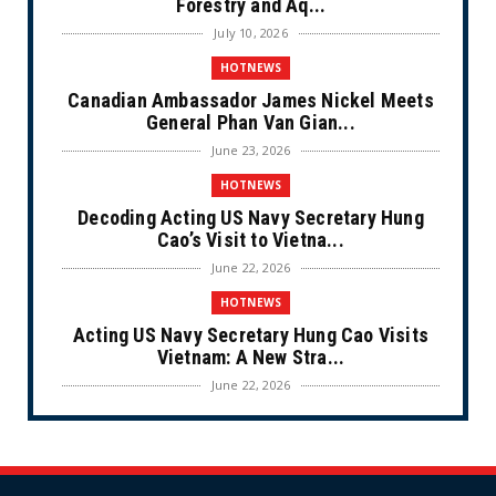
Forestry and Aq...
July 10, 2026
HOTNEWS
Canadian Ambassador James Nickel Meets
General Phan Van Gian...
June 23, 2026
HOTNEWS
Decoding Acting US Navy Secretary Hung
Cao’s Visit to Vietna...
June 22, 2026
HOTNEWS
Acting US Navy Secretary Hung Cao Visits
Vietnam: A New Stra...
June 22, 2026
CULTURE
Unique Vietnamese Wedding: When the Tay
Ninh Bride Re-enacts...