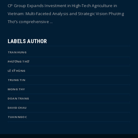
CP Group Expands Investment in High-Tech Agriculture in
Vietnam: Multi-Faceted Analysis and Strategic Vision Phương
Thơ’s comprehensive ...
LABELS AUTHOR
TRAN HUNG
PHƯƠNG THƠ
LÊ SỸ HÙNG
TRUNG TIN
MONG THY
DOAN TRANG
DAVID CHAU
TUAN NGOC