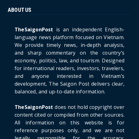
June 21, 2026
ABOUT US
HOTNEWS
The Cần Giờ - Vũng Tàu Sea-Crossing Road
Project: An Analysi...
TheSaigonPost
is an independent English-
June 21, 2026
language news platform focused on Vietnam.
We provide timely news, in-depth analysis,
HOTNEWS
and sharp commentary on the country’s
Detailed Analysis of the Cooling-off Period
Law in Timeshare...
economy, politics, law, and tourism. Designed
for international readers, investors, travelers,
June 21, 2026
and anyone interested in Vietnam’s
HOTNEWS
development, The Saigon Post delivers clear,
Prime Minister Lê Minh Hưng’s Visit to
balanced, and up-to-date information.
Russia: A New Step Fo...
June 21, 2026
TheSaigonPost
does not hold copyright over
HOTNEWS
content cited or compiled from other sources.
Politburo: Strictly Handle Acts of Using
All information on this website is for
Pirated Software, C...
reference purposes only, and we are not
June 21, 2026
legally responsible for the accuracy,