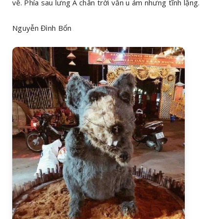
về. Phía sau lưng A chân trời vẫn u ám nhưng tĩnh lặng.
Nguyễn Đình Bổn