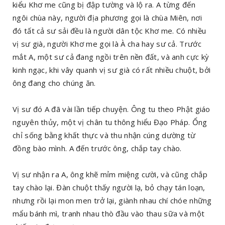
kiểu Khơ me cũng bị đập tường và lộ ra. A từng đến
ngôi chùa này, người địa phương gọi là chùa Miên, nơi
đó tất cả sư sải đều là người dân tộc Khơ me. Có nhiều
vị sư già, người Khơ me gọi là À cha hay sư cả. Trước
mắt A, một sư cả đang ngồi trên nền đất, và anh cực kỳ
kinh ngạc, khi vây quanh vị sư già có rất nhiều chuột, bởi
ông đang cho chúng ăn.
Vị sư đó A đã vài lần tiếp chuyện. Ông tu theo Phật giáo
nguyên thủy, một vị chân tu thông hiểu Đạo Pháp. Ổng
chỉ sống bằng khất thực và thu nhận cúng dường từ
đồng bào mình. A đến trước ông, chắp tay chào.
Vị sư nhận ra A, ông khẽ mỉm miệng cười, và cũng chắp
tay chào lại. Đàn chuột thấy người lạ, bỏ chạy tán loạn,
nhưng rồi lại mon men trở lại, giành nhau chí chóe những
mẩu bánh mì, tranh nhau thò đầu vào thau sữa và một