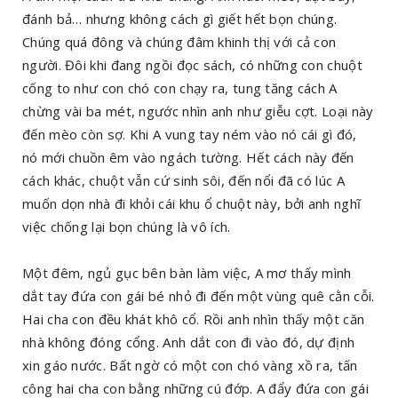
đánh bả… nhưng không cách gì giết hết bọn chúng.
Chúng quá đông và chúng đâm khinh thị với cả con
người. Đôi khi đang ngồi đọc sách, có những con chuột
cống to như con chó con chạy ra, tung tăng cách A
chừng vài ba mét, ngước nhìn anh như giễu cợt. Loại này
đến mèo còn sợ. Khi A vung tay ném vào nó cái gì đó,
nó mới chuồn êm vào ngách tường. Hết cách này đến
cách khác, chuột vẫn cứ sinh sôi, đến nổi đã có lúc A
muốn dọn nhà đi khỏi cái khu ổ chuột này, bởi anh nghĩ
việc chống lại bọn chúng là vô ích.
Một đêm, ngủ gục bên bàn làm việc, A mơ thấy mình
dắt tay đứa con gái bé nhỏ đi đến một vùng quê cằn cỗi.
Hai cha con đều khát khô cổ. Rồi anh nhìn thấy một căn
nhà không đóng cổng. Anh dắt con đi vào đó, dự định
xin gáo nước. Bất ngờ có một con chó vàng xồ ra, tấn
công hai cha con bằng những cú đớp. A đẩy đứa con gái