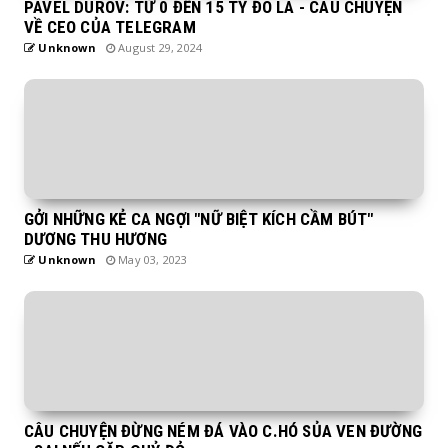
PAVEL DUROV: TỪ 0 ĐẾN 15 TỶ ĐÔ LA - CÂU CHUYỆN
VỀ CEO CỦA TELEGRAM
Unknown
August 29, 2024
GỞI NHỮNG KẺ CA NGỢI "NỮ BIỆT KÍCH CẦM BÚT"
DƯƠNG THU HƯƠNG
Unknown
May 03, 2023
CÂU CHUYỆN ĐỪNG NÉM ĐÁ VÀO C.HÓ SỦA VEN ĐƯỜNG