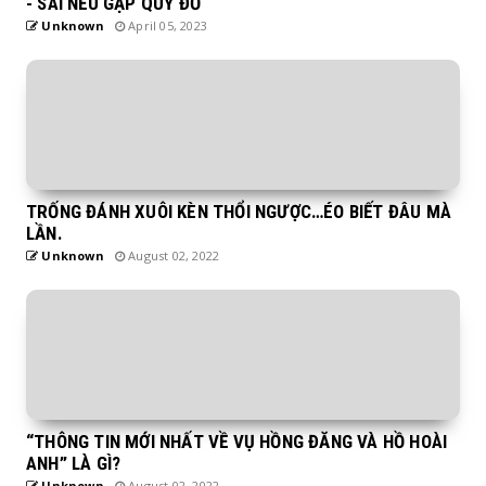
- SAI NẾU GẶP QUỶ ĐỎ
Unknown
April 05, 2023
TRỐNG ĐÁNH XUÔI KÈN THỔI NGƯỢC…ÉO BIẾT ĐÂU MÀ
LẦN.
Unknown
August 02, 2022
“THÔNG TIN MỚI NHẤT VỀ VỤ HỒNG ĐĂNG VÀ HỒ HOÀI
ANH” LÀ GÌ?
Unknown
August 02, 2022