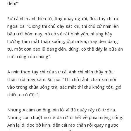
đến?”
Sư cả nhìn anh hiền từ, ông xoay người, đưa tay chỉ ra
ngoài xa: “Giọng thí chủ đầy sát khí, thí chủ cứ nhìn lên
bầu trời hôm nay, nó có vẻ rất bình yên, nhưng hãy
hướng tầm mắt thấp xuống, ở phía kia, mây đen đang
tụ, một cơn bão lũ đang đến, đúng, có thể đây là bữa ăn
cuối cùng của chúng”.
A nhìn theo tay chỉ của sư cả. Anh chỉ nhìn thấy một
chân trời mây xám. Sư nói: “Thí chủ rảnh chân xin mời
vào trong chùa uống trà, sắc mặt thí chủ không tốt, gió
chiều e có độc”.
Nhưng A cám ơn ông, xin lỗi vì đã quấy rầy rồi trở ra.
Những con chuột no nê đã rời đi hết về phía miệng cống.
Anh lại đi dọc bờ kinh, đến cái rào chắn rồi quay ngược