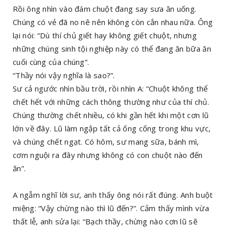
Rồi ông nhìn vào đám chuột đang say sưa ăn uống.
Chúng có vẻ đã no nê nên không còn cắn nhau nữa. Ông
lại nói: “Dù thí chủ giết hay không giết chuột, nhưng
những chúng sinh tội nghiệp này có thể đang ăn bữa ăn
cuối cùng của chúng”.
“Thầy nói vậy nghĩa là sao?”.
Sư cả ngước nhìn bầu trời, rồi nhìn A: “Chuột không thể
chết hết với những cách thông thường như của thí chủ.
Chúng thường chết nhiều, có khi gần hết khi một cơn lũ
lớn về đây. Lũ làm ngập tất cả ống cống trong khu vực,
và chúng chết ngạt. Có hôm, sư mang sữa, bánh mì,
cơm nguội ra đây nhưng không có con chuột nào đến
ăn”.
A ngẫm nghĩ lời sư, anh thấy ông nói rất đúng. Anh buột
miệng: “Vậy chừng nào thì lũ đến?”. Cảm thấy mình vừa
thất lễ, anh sửa lại: “Bạch thầy, chừng nào cơn lũ sẽ