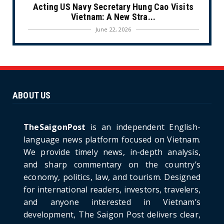
Acting US Navy Secretary Hung Cao Visits
Vietnam: A New Stra...
June 22, 2026
CULTURE
Unique Vietnamese Wedding: When the Tay
Ninh Bride Re-enacts...
June 21, 2026
ABOUT US
HOTNEWS
The Cần Giờ - Vũng Tàu Sea-Crossing Road
Project: An Analysi...
TheSaigonPost
is an independent English-
June 21, 2026
language news platform focused on Vietnam.
We provide timely news, in-depth analysis,
HOTNEWS
and sharp commentary on the country’s
Detailed Analysis of the Cooling-off Period
Law in Timeshare...
economy, politics, law, and tourism. Designed
for international readers, investors, travelers,
June 21, 2026
and anyone interested in Vietnam’s
HOTNEWS
development, The Saigon Post delivers clear,
Prime Minister Lê Minh Hưng’s Visit to