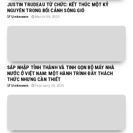
JUSTIN TRUDEAU TỪ CHỨC: KẾT THÚC MỘT KỶ
NGUYÊN TRONG BỐI CẢNH SÓNG GIÓ
Unknown
March 09, 2025
SÁP NHẬP TỈNH THÀNH VÀ TINH GỌN BỘ MÁY NHÀ
NƯỚC Ở VIỆT NAM: MỘT HÀNH TRÌNH ĐẦY THÁCH
THỨC NHƯNG CẦN THIẾT
Unknown
February 24, 2025