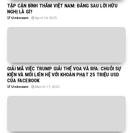
TẬP CẬN BÌNH THĂM VIỆT NAM: ĐẰNG SAU LỜI HỮU
NGHỊ LÀ GÌ?
Unknown
April 14, 2025
GIẢI MÃ VIỆC TRUMP GIẢI THỂ VOA VÀ RFA: CHUỖI SỰ
KIỆN VÀ MỐI LIÊN HỆ VỚI KHOẢN PHẠT 25 TRIỆU USD
CỦA FACEBOOK
Unknown
March 17, 2025