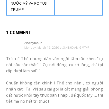
NƯỚC MỸ VÀ POTUS
TRUMP
1 COMMENT
Anonymous
Monday, March 16, 2020 at 3:41:00 AM GMT+7
Trích :" Thế nhưng dân vẫn ngồi tấm tắc khen "cụ
nói sâu sắc thật" " Cụ nói đúng, cụ có lòng, chỉ tại
cấp dưới làm sai" "
Chuẩn không cần chỉnh ! Thế cho nên , có người
nhận xét : Tại VN sau cái gọi là cắt mạng giải phóng
đất nước khỏi tay thực dân Pháp , đế quốc Mỹ .... thì
tiệt mẹ nó hết trí thức !