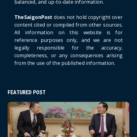
balanced, and up-to-date information.
Russia: A New Step Fo...
June 21, 2026
TheSaigonPost
does not hold copyright over
HOTNEWS
content cited or compiled from other sources.
Politburo: Strictly Handle Acts of Using
All information on this website is for
Pirated Software, C...
reference purposes only, and we are not
June 21, 2026
legally responsible for the accuracy,
completeness, or any consequences arising
from the use of the published information.
FEATURED POST