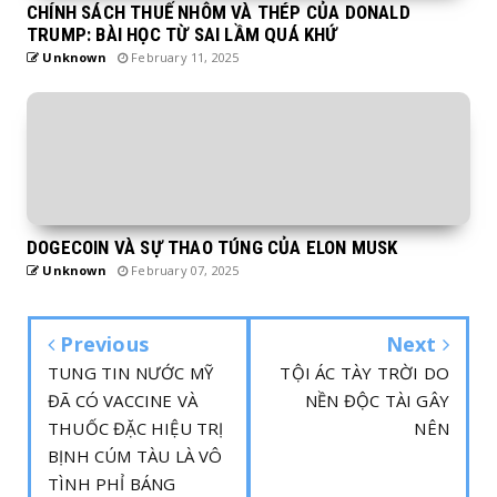
CHÍNH SÁCH THUẾ NHÔM VÀ THÉP CỦA DONALD
TRUMP: BÀI HỌC TỪ SAI LẦM QUÁ KHỨ
Unknown
February 11, 2025
DOGECOIN VÀ SỰ THAO TÚNG CỦA ELON MUSK
Unknown
February 07, 2025
Previous
Next
TUNG TIN NƯỚC MỸ
TỘI ÁC TÀY TRỜI DO
ĐÃ CÓ VACCINE VÀ
NỀN ĐỘC TÀI GÂY
THUỐC ĐẶC HIỆU TRỊ
NÊN
BỊNH CÚM TÀU LÀ VÔ
TÌNH PHỈ BÁNG