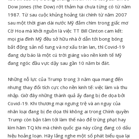
Dow Jones (the Dow) rớt thảm hại chưa từng có từ năm
1987. Từ sau cuộc khủng hoảng tài chính từ năm 2007
sau một thời gian dài nước Mỹ đắm chìm trong giấc mơ
Cờ Hoa mà khởi nguồn là việc TT Bill Clinton cam kết:
mọi gia đình Mỹ đều sở hữu nhà ở dẫn tới bong bóng
bất động sản nổ tung và nợ xấu tràn lan, thì Covid-19
đang dự báo là một cú trời giáng vào nền kinh tế Mỹ
đang ngóc đầu vực dậy sau gần 10 năm bi đát.
Những nỗ lực của Trump trong 3 năm qua mang đến
nhưng thay đổi tích cực cho nền kinh tế: việc làm và thu
nhập. Giờ đây những thành quả ấy đang bị đe dọa bởi
Covid-19. Khi thương mại ngưng trệ và an nguy của
nhân loại đang bị đe dọa thì không ai trong Chính quyền
Trump còn bận tâm tới làm thế nào để trừng phạt hay
kìm hãm TQ khi mà chính quốc gia này cũng đang có dấu
hiệu hoảng loạn. Hãy lắng nghe một số phát biểu qua lại