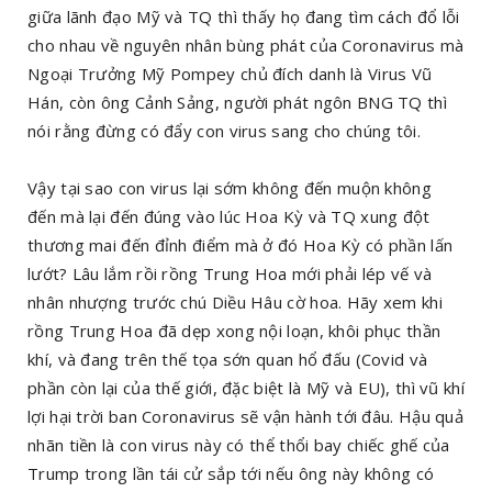
giữa lãnh đạo Mỹ và TQ thì thấy họ đang tìm cách đổ lỗi
cho nhau về nguyên nhân bùng phát của Coronavirus mà
Ngoại Trưởng Mỹ Pompey chủ đích danh là Virus Vũ
Hán, còn ông Cảnh Sảng, người phát ngôn BNG TQ thì
nói rằng đừng có đẩy con virus sang cho chúng tôi.
Vậy tại sao con virus lại sớm không đến muộn không
đến mà lại đến đúng vào lúc Hoa Kỳ và TQ xung đột
thương mai đến đỉnh điểm mà ở đó Hoa Kỳ có phần lấn
lướt? Lâu lắm rồi rồng Trung Hoa mới phải lép vế và
nhân nhượng trước chú Diều Hâu cờ hoa. Hãy xem khi
rồng Trung Hoa đã dẹp xong nội loạn, khôi phục thần
khí, và đang trên thế tọa sớn quan hổ đấu (Covid và
phần còn lại của thế giới, đặc biệt là Mỹ và EU), thì vũ khí
lợi hại trời ban Coronavirus sẽ vận hành tới đâu. Hậu quả
nhãn tiền là con virus này có thể thổi bay chiếc ghế của
Trump trong lần tái cử sắp tới nếu ông này không có