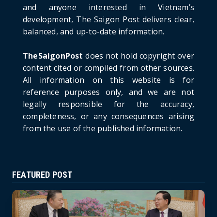
and anyone interested in Vietnam’s
HOTNEWS
development, The Saigon Post delivers clear,
Prime Minister Lê Minh Hưng’s Visit to
balanced, and up-to-date information.
Russia: A New Step Fo...
June 21, 2026
TheSaigonPost
does not hold copyright over
HOTNEWS
content cited or compiled from other sources.
Politburo: Strictly Handle Acts of Using
All information on this website is for
Pirated Software, C...
reference purposes only, and we are not
June 21, 2026
legally responsible for the accuracy,
completeness, or any consequences arising
from the use of the published information.
FEATURED POST