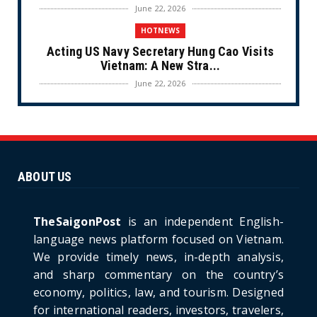
June 22, 2026
HOTNEWS
Acting US Navy Secretary Hung Cao Visits
Vietnam: A New Stra...
June 22, 2026
CULTURE
Unique Vietnamese Wedding: When the Tay
Ninh Bride Re-enacts...
June 21, 2026
ABOUT US
HOTNEWS
The Cần Giờ - Vũng Tàu Sea-Crossing Road
Project: An Analysi...
TheSaigonPost
is an independent English-
June 21, 2026
language news platform focused on Vietnam.
We provide timely news, in-depth analysis,
HOTNEWS
and sharp commentary on the country’s
Detailed Analysis of the Cooling-off Period
Law in Timeshare...
economy, politics, law, and tourism. Designed
for international readers, investors, travelers,
June 21, 2026