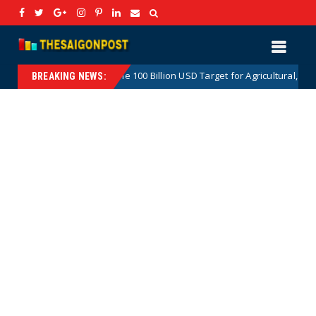
The 100 Billion USD Target for Agricultural, Forestry and Aqua
Hotnews
BREAKING NEWS: