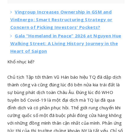
Vingroup Increases Ownership in GSM and
VinEnergo: Smart Restructuring Strategy or
Concern of Picking Investors' Pockets?
Gala “Homeland in Peace” 2026 at Nguyen Hue
Walking Street: A Living History Journey in the
Heart of Saigon
Khổ nhục kế?
Chủ tịch Tập tới thăm Vũ Hán báo hiệu TQ đã dập dịch
thành công và cũng đúng lúc đó bên nửa kia trái đất là
sự bùng phát dịch toàn Châu Âu. Đúng lúc đó WHO
tuyên bố Covid-19 là một đại dịch mà TQ lại đã qua
đỉnh dịch và có phần phục hồi. Thế giới rung chuyển khi
cường quốc số một đã buộc phải đóng cửa hàng không
với những đồng mình thân cận nhất của mình. Phản ứng
tức thì của thị trường chứng khoán NY là tất yếu. Chỉ số