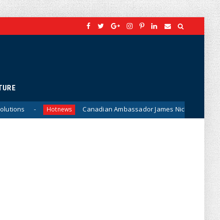
TURE
Canadian Ambassador James Nickel Meets General Phan Van Gi
ews