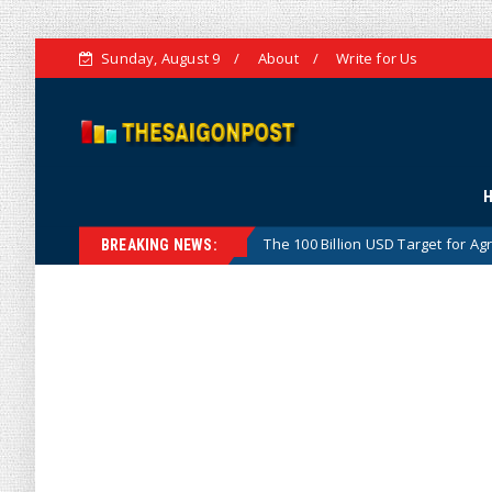
Sunday, August 9
About
Write for Us
The 100 Billion USD Target for Agricultural, Forestry 
Hotnews
BREAKING NEWS: