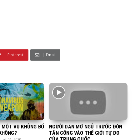
Pinterest
Email
À MỘT VỤ KHỦNG BỐ
NGƯỜI DÂN MƠ NGỦ TRƯỚC ĐÒN
 KHÔNG?
TẤN CÔNG VÀO THẾ GIỚI TỰ DO
CỦA TRUNG QUỐC.
ust 01, 2020