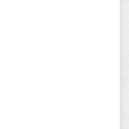
June 21, 2026
HOTNEWS
Detailed Analysis of the Cooling-off
Period Law in Timeshare...
June 21, 2026
HOTNEWS
Prime Minister Lê Minh Hưng’s Visit to
Russia: A New Step Fo...
June 21, 2026
HOTNEWS
Politburo: Strictly Handle Acts of Using
Pirated Software, C...
June 21, 2026