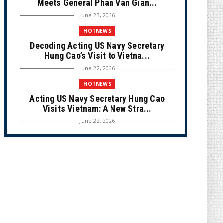
Meets General Phan Van Gian...
June 23, 2026
HOTNEWS
Decoding Acting US Navy Secretary
Hung Cao’s Visit to Vietna...
June 22, 2026
HOTNEWS
Acting US Navy Secretary Hung Cao
Visits Vietnam: A New Stra...
June 22, 2026
CULTURE
Unique Vietnamese Wedding: When the
Tay Ninh Bride Re-enacts...
June 21, 2026
HOTNEWS
The Cần Giờ - Vũng Tàu Sea-Crossing
Road Project: An Analysi...