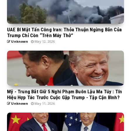
UAE Bí Mật Tấn Công Iran: Thỏa Thuận Ngừng Bắn Của
Trump Chỉ Còn “Trên Máy Thở”
Unknown
May 12, 2026
Mỹ - Trung Bắt Giữ 5 Nghi Phạm Buôn Lậu Ma Túy : Tín
Hiệu Hợp Tác Trước Cuộc Gặp Trump - Tập Cận Bình?
Unknown
May 11, 2026