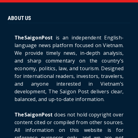
Ninh Bride Re-enacts...
June 21, 2026
ABOUT US
HOTNEWS
The Cần Giờ - Vũng Tàu Sea-Crossing Road
Project: An Analysi...
TheSaigonPost
is an independent English-
June 21, 2026
language news platform focused on Vietnam.
We provide timely news, in-depth analysis,
HOTNEWS
and sharp commentary on the country’s
Detailed Analysis of the Cooling-off Period
Law in Timeshare...
economy, politics, law, and tourism. Designed
for international readers, investors, travelers,
June 21, 2026
and anyone interested in Vietnam’s
HOTNEWS
development, The Saigon Post delivers clear,
Prime Minister Lê Minh Hưng’s Visit to
balanced, and up-to-date information.
Russia: A New Step Fo...
June 21, 2026
TheSaigonPost
does not hold copyright over
HOTNEWS
content cited or compiled from other sources.
Politburo: Strictly Handle Acts of Using
All information on this website is for
Pirated Software, C...
reference purposes only, and we are not