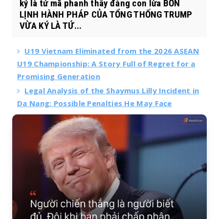
ký là tứ mã phanh thây đảng con lừa BỐN
LỊNH HÀNH PHÁP CỦA TỔNG THỐNG TRUMP
VỪA KÝ LÀ TỨ...
U19 Vietnam Eliminated from the 2026 ASEAN
U19 Championship: A Story Full of Regret for a
Promising Generation
Legal Analysis of the Shaymus Lilly Incident in
Da Nang: Possible Penalties He May Face