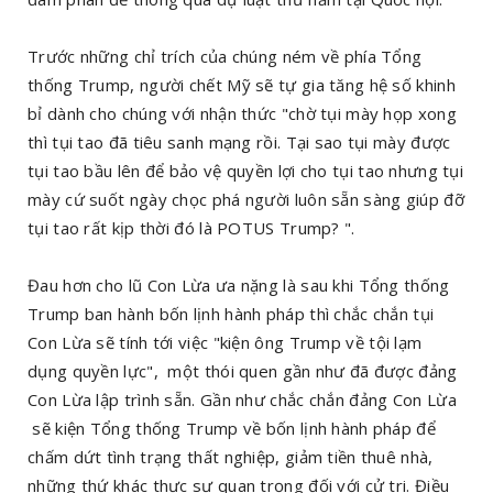
Trước những chỉ trích của chúng ném về phía Tổng
thống Trump, người chết Mỹ sẽ tự gia tăng hệ số khinh
bỉ dành cho chúng với nhận thức "chờ tụi mày họp xong
thì tụi tao đã tiêu sanh mạng rồi. Tại sao tụi mày được
tụi tao bầu lên để bảo vệ quyền lợi cho tụi tao nhưng tụi
mày cứ suốt ngày chọc phá người luôn sẵn sàng giúp đỡ
tụi tao rất kịp thời đó là POTUS Trump? ".
Đau hơn cho lũ Con Lừa ưa nặng là sau khi Tổng thống
Trump ban hành bốn lịnh hành pháp thì chắc chắn tụi
Con Lừa sẽ tính tới việc "kiện ông Trump về tội lạm
dụng quyền lực", một thói quen gần như đã được đảng
Con Lừa lập trình sẵn. Gần như chắc chắn đảng Con Lừa
sẽ kiện Tổng thống Trump về bốn lịnh hành pháp để
chấm dứt tình trạng thất nghiệp, giảm tiền thuê nhà,
những thứ khác thực sự quan trọng đối với cử tri. Điều