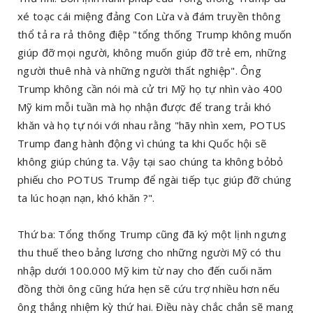
xé toạc cái miệng đảng Con Lừa và đám truyền thông
thổ tả ra rả thông điệp "tổng thống Trump không muốn
giúp đỡ mọi người, không muốn giúp đỡ trẻ em, những
người thuê nhà và những người thất nghiệp". Ông
Trump không cần nói mà cử tri Mỹ họ tự nhìn vào 400
Mỹ kim mỗi tuần mà họ nhận được để trang trải khó
khăn và họ tự nói với nhau rằng "hãy nhìn xem, POTUS
Trump đang hành động vì chúng ta khi Quốc hội sẽ
không giúp chúng ta. Vậy tại sao chúng ta không bỏbỏ
phiếu cho POTUS Trump để ngài tiếp tục giúp đỡ chúng
ta lúc hoạn nạn, khó khăn ?".
Thứ ba: Tổng thống Trump cũng đã ký một lịnh ngưng
thu thuế theo bảng lương cho những người Mỹ có thu
nhập dưới 100.000 Mỹ kim từ nay cho đến cuối năm
đồng thời ông cũng hứa hẹn sẽ cứu trợ nhiều hơn nếu
ông thắng nhiệm kỳ thứ hai. Điều này chắc chắn sẽ mang