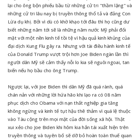
lại cho ông bộn phiếu bầu từ những cử tri "thầm lặng" và
những cử tri lâu nay bị truyền thông thổ tả và đảng Con
Lừa dụ khị. Bởi vì dù có khờ khạo tới đâu thì họ cũng dư
biết những năm tới sẽ là những năm nước Mỹ phải đối
mặt với một nền kinh tế tồi tệ vì hậu quả kinh khủng của
đại dịch Kung Flu gây ra. Nhưng với tài điều hành kinh tế
của Donald Trump vượt trội hơn Joe Biden ngàn lần thì
người dân Mỹ sẽ cảm thấy nỗi lo kia sẽ nguôi ngoai, tan
biến nếu họ bầu cho ông Trump.
Ngược lại, với Joe Biden thì dân Mỹ đã quá rành, quá
chán nản với những lời hứa hão khi lạo ra có 08 năm
phục dịch cho Obama với nạn thất nghiệp gia tăng
không ngừng và kinh tế tụt hậu thê thảm vì quá lệ thuộc
vào Tàu cộng trên mọi mặt của đời sống xã hội. Thật
xui xẻo cho Joe Biden khi hôm kia hắn tái xuất hiện trên
truyền thông và tuyên bố sẽ dỡ bỏ hoàn toàn thuế quan