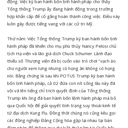
động. Việc ký ban hành bốn lịnh hành pháp cho thấy
Tổng thống Trump ấy đang hành động trong trường
hợp khẩn cấp để cố gắng hoàn thành công việc. Điều này
luôn gây được tiếng vang với các cử tri Mỹ.
Thứ năm: Việc Tổng thống Trump ký ban hành bốn lịnh
hành pháp đã khiến cho mụ phù thủy Nancy Pelosi chủ
tịch Hạ viện và lão già dịch Chuck Schumer Lãnh đạo
thiểu số Thượng viện đã bị cuốn vào trò chơi "vạch áo
cho người xem lưng nhưng có họng ăn không có họng
nói. Bằng chứng là sau khi POTUS Trump ký ban hành
bốn lịnh hành pháp, cả 02 đứa con nít sống lâu này đã
vội vã lên tiếng chỉ trích quyết định của Tổng thống
Trump khi ông đã ban hành bốn lệnh hành pháp mà bỏ
qua Quốc hội để giải quyết tình trạng suy thoái kinh tế
từ đại dịch Kung Flu. Đồng thời chúng nó cũng kêu gọi
các đồng nghiệp Đảng Cộng hòa gặp lại nhau tại bàn
đàm phán để thông qua dự luật thứ năm tại Quốc hội.