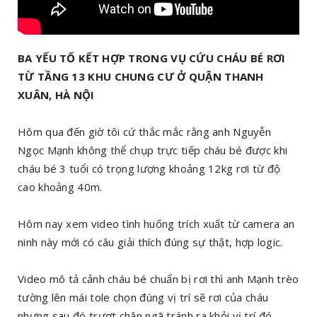
BA YẾU TỐ KẾT HỢP TRONG VỤ CỨU CHÁU BÉ RƠI
TỪ TẦNG 13 KHU CHUNG CƯ Ở QUẬN THANH
XUÂN, HÀ NỘI
Hôm qua đến giờ tôi cứ thắc mắc rằng anh Nguyễn
Ngọc Mạnh không thể chụp trực tiếp cháu bé được khi
cháu bé 3 tuổi có trọng lượng khoảng 12kg rơi từ độ
cao khoảng 40m.
Hôm nay xem video tình huống trích xuất từ camera an
ninh này mới có câu giải thích đúng sự thật, hợp logic.
Video mô tả cảnh cháu bé chuẩn bị rơi thì anh Mạnh trèo
tường lên mái tole chọn đúng vị trí sẽ rơi của cháu
nhưng sau đó trượt chân ngã tránh ra khỏi vị trí đó.