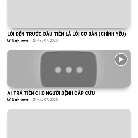
LỖI ĐẾN TRƯỚC ĐẦU TIÊN LÀ LỖI CƠ BẢN (CHÍNH YẾU)
Unknown
May 07, 2025
AI TRẢ TIỀN CHO NGƯỜI BỆNH CẤP CỨU
Unknown
May 07, 2025