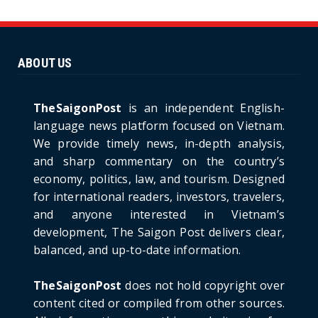
Unique Vietnamese Wedding: When the Tay
Ninh Bride Re-enacts...
June 21, 2026
ABOUT US
HOTNEWS
The Cần Giờ - Vũng Tàu Sea-Crossing Road
Project: An Analysi...
TheSaigonPost
is an independent English-
June 21, 2026
language news platform focused on Vietnam.
We provide timely news, in-depth analysis,
HOTNEWS
and sharp commentary on the country’s
Detailed Analysis of the Cooling-off Period
Law in Timeshare...
economy, politics, law, and tourism. Designed
for international readers, investors, travelers,
June 21, 2026
and anyone interested in Vietnam’s
HOTNEWS
development, The Saigon Post delivers clear,
Prime Minister Lê Minh Hưng’s Visit to
balanced, and up-to-date information.
Russia: A New Step Fo...
June 21, 2026
TheSaigonPost
does not hold copyright over
HOTNEWS
content cited or compiled from other sources.
Politburo: Strictly Handle Acts of Using