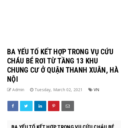
BA YẾU TỐ KẾT HỢP TRONG VỤ CỨU
CHÁU BÉ RƠI TỪ TẦNG 13 KHU
CHUNG CƯ Ở QUẬN THANH XUÂN, HÀ
NỘI
Admin
Tuesday, March 02, 2021
VN
BA YẾU TỐ KẾT HỢP TRONG VỤ CỨU CHÁU BÉ