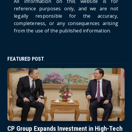
All information on this website is for
Pirated Software, C...
reference purposes only, and we are not
June 21, 2026
legally responsible for the accuracy,
completeness, or any consequences arising
from the use of the published information.
FEATURED POST
CP Group Expands Investment in High-Tech