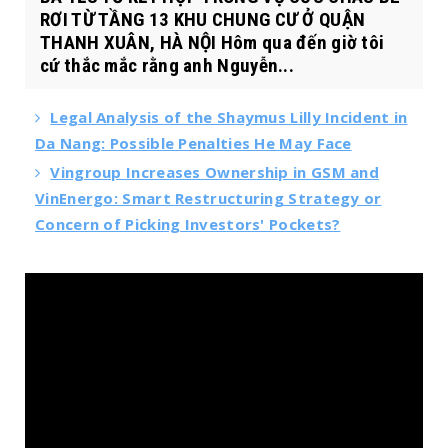
RƠI TỪ TẦNG 13 KHU CHUNG CƯ Ở QUẬN
THANH XUÂN, HÀ NỘI Hôm qua đến giờ tôi
cứ thắc mắc rằng anh Nguyễn...
Legal Analysis of the Shaymus Lilly Incident in
Da Nang: Possible Penalties He May Face
Vingroup Increases Ownership in GSM and
VinEnergo: Smart Restructuring Strategy or
Concern of Picking Investors' Pockets?