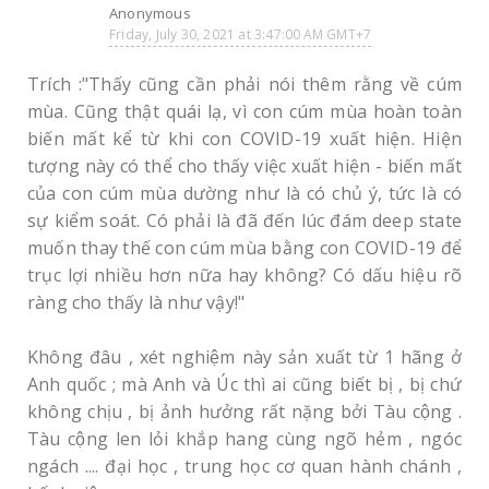
Anonymous
Friday, July 30, 2021 at 3:47:00 AM GMT+7
Trích :"Thấy cũng cần phải nói thêm rằng về cúm
mùa. Cũng thật quái lạ, vì con cúm mùa hoàn toàn
biến mất kể từ khi con COVID-19 xuất hiện. Hiện
tượng này có thể cho thấy việc xuất hiện - biến mất
của con cúm mùa dường như là có chủ ý, tức là có
sự kiểm soát. Có phải là đã đến lúc đám deep state
muốn thay thế con cúm mùa bằng con COVID-19 để
trục lợi nhiều hơn nữa hay không? Có dấu hiệu rõ
ràng cho thấy là như vậy!"
Không đâu , xét nghiệm này sản xuất từ 1 hãng ở
Anh quốc ; mà Anh và Úc thì ai cũng biết bị , bị chứ
không chịu , bị ảnh hưởng rất nặng bởi Tàu cộng .
Tàu cộng len lỏi khắp hang cùng ngõ hẻm , ngóc
ngách .... đại học , trung học cơ quan hành chánh ,