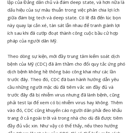
lập của Đảng dân chủ và đám deep state, và hơn nữa là
dấu hiệu của sự mâu thuẫn trong việc phân chia lợi ích
giữa đám big tech và deep state. Có lẽ đã đến lúc bọn
này quay lại cắn xé, tàn sát lẫn nhau để tranh giành lợi
ích sau khi đã cướp đoạt thành công cuộc bầu cử hợp
pháp của người dân Mỹ.
Theo dòng sự kiện, mới đầy trung tâm kiểm soát dịch
bệnh của Mỹ (CDC) đã âm thầm cho đổi quy tắc ứng phó
dịch bệnh không hề thông báo công khai như các lần
trước đây. Theo đó, CDC đã ban hành hướng dẫn yêu
cầu những người mặc dù đã tiêm vắc xin đầy đủ và
trước đây đã bị nhiễm virus nhưng đã lành bệnh, cũng
phải test lại để xem có bị nhiễm virus hay không. Thêm
vào đó, CDC cũng khuyến cáo người dân phải đeo khẩu
trang ở cả ngoài trời và trong nhà cho dù đã được tiêm
đầy đủ vắc xin. Như vậy có thể thấy, nếu theo hướng