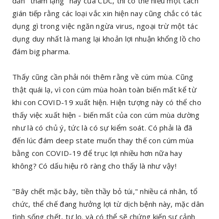
dẫn "tham lặng" này của CDC, thì có thể hiểu một cách
gián tiếp rằng các loại vắc xin hiện nay cũng chắc có tác
dụng gì trong việc ngăn ngừa virus, ngoại trừ một tác
dụng duy nhất là mang lại khoản lợi nhuận khổng lồ cho
đám big pharma.
Thấy cũng cần phải nói thêm rằng về cúm mùa. Cũng
thật quái lạ, vì con cúm mùa hoàn toàn biến mất kể từ
khi con COVID-19 xuất hiện. Hiện tượng này có thể cho
thấy việc xuất hiện - biến mất của con cúm mùa dường
như là có chủ ý, tức là có sự kiểm soát. Có phải là đã
đến lúc đám deep state muốn thay thế con cúm mùa
bằng con COVID-19 để trục lợi nhiều hơn nữa hay
không? Có dấu hiệu rõ ràng cho thấy là như vậy!
"Bây chết mặc bây, tiền thầy bỏ túi," nhiều cá nhân, tổ
chức, thể chế đang hưởng lợi từ dịch bệnh này, mặc dân
tình sống chết, tư lo. và có thể sẽ chứng kiến sự cảnh