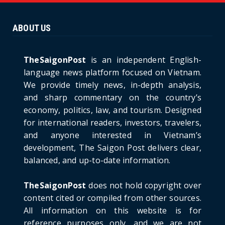
Ninh Bride Re-enacts...
June 21, 2026
ABOUT US
HOTNEWS
The Cần Giờ - Vũng Tàu Sea-Crossing Road
Project: An Analysi...
TheSaigonPost
is an independent English-
June 21, 2026
language news platform focused on Vietnam.
We provide timely news, in-depth analysis,
HOTNEWS
and sharp commentary on the country’s
Detailed Analysis of the Cooling-off Period
Law in Timeshare...
economy, politics, law, and tourism. Designed
for international readers, investors, travelers,
June 21, 2026
and anyone interested in Vietnam’s
HOTNEWS
development, The Saigon Post delivers clear,
Prime Minister Lê Minh Hưng’s Visit to
balanced, and up-to-date information.
Russia: A New Step Fo...
June 21, 2026
TheSaigonPost
does not hold copyright over
HOTNEWS
content cited or compiled from other sources.
Politburo: Strictly Handle Acts of Using
All information on this website is for
Pirated Software, C...
reference purposes only, and we are not