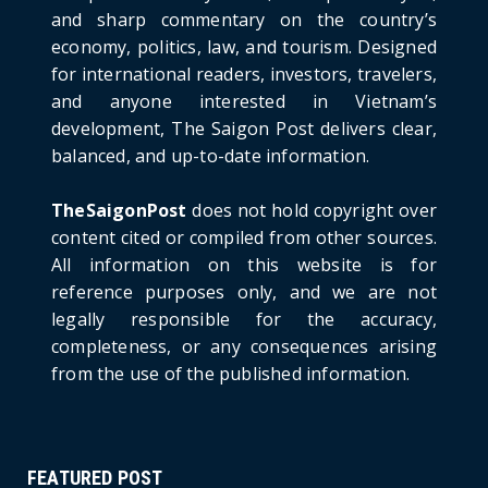
and sharp commentary on the country’s
Detailed Analysis of the Cooling-off Period
Law in Timeshare...
economy, politics, law, and tourism. Designed
for international readers, investors, travelers,
June 21, 2026
and anyone interested in Vietnam’s
HOTNEWS
development, The Saigon Post delivers clear,
Prime Minister Lê Minh Hưng’s Visit to
balanced, and up-to-date information.
Russia: A New Step Fo...
June 21, 2026
TheSaigonPost
does not hold copyright over
HOTNEWS
content cited or compiled from other sources.
Politburo: Strictly Handle Acts of Using
All information on this website is for
Pirated Software, C...
reference purposes only, and we are not
June 21, 2026
legally responsible for the accuracy,
completeness, or any consequences arising
from the use of the published information.
FEATURED POST