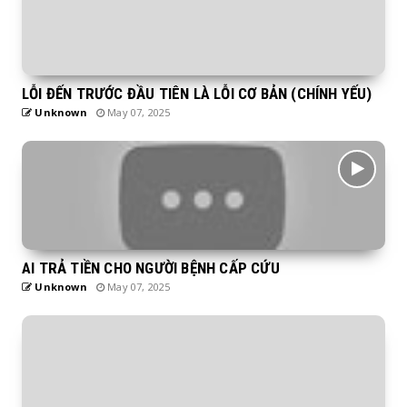
LỖI ĐẾN TRƯỚC ĐẦU TIÊN LÀ LỖI CƠ BẢN (CHÍNH YẾU)
Unknown
May 07, 2025
AI TRẢ TIỀN CHO NGƯỜI BỆNH CẤP CỨU
Unknown
May 07, 2025