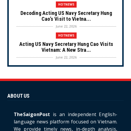
HOTNEWS
Decoding Acting US Navy Secretary Hung
Cao’s Visit to Vietna...
June 22, 2026
HOTNEWS
Acting US Navy Secretary Hung Cao Visits
Vietnam: A New Stra...
June 22, 2026
CULTURE
Unique Vietnamese Wedding: When the Tay
Ninh Bride Re-enacts...
June 21, 2026
ABOUT US
HOTNEWS
The Cần Giờ - Vũng Tàu Sea-Crossing Road
Project: An Analysi...
TheSaigonPost
is an independent English-
June 21, 2026
language news platform focused on Vietnam.
We provide timely news, in-depth analysis,
HOTNEWS