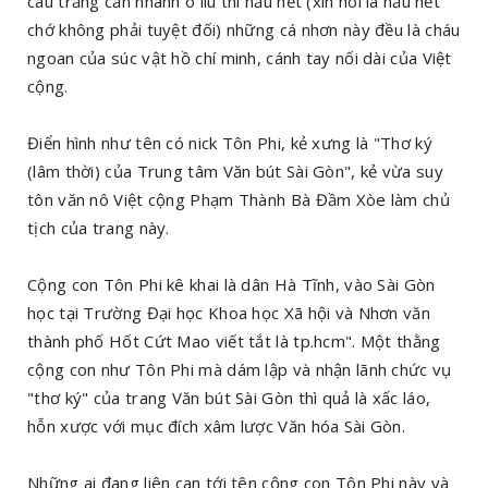
câu trắng cắn nhành ô liu thì hầu hết (xin nói là hầu hết
chớ không phải tuyệt đối) những cá nhơn này đều là cháu
ngoan của súc vật hồ chí minh, cánh tay nối dài của Việt
cộng.
Điển hình như tên có nick Tôn Phi, kẻ xưng là "Thơ ký
(lâm thời) của Trung tâm Văn bút Sài Gòn", kẻ vừa suy
tôn văn nô Việt cộng Phạm Thành Bà Đầm Xòe làm chủ
tịch của trang này.
Cộng con Tôn Phi kê khai là dân Hà Tĩnh, vào Sài Gòn
học tại Trường Đại học Khoa học Xã hội và Nhơn văn
thành phố Hốt Cứt Mao viết tắt là tp.hcm". Một thằng
cộng con như Tôn Phi mà dám lập và nhận lãnh chức vụ
"thơ ký" của trang Văn bút Sài Gòn thì quả là xấc láo,
hỗn xược với mục đích xâm lược Văn hóa Sài Gòn.
Những ai đang liên can tới tên cộng con Tôn Phi này và