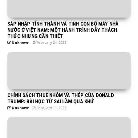
SÁP NHẬP TỈNH THÀNH VÀ TINH GỌN BỘ MÁY NHÀ
NƯỚC Ở VIỆT NAM: MỘT HÀNH TRÌNH ĐẦY THÁCH
THỨC NHƯNG CẦN THIẾT
Unknown
February 24, 2025
CHÍNH SÁCH THUẾ NHÔM VÀ THÉP CỦA DONALD
TRUMP: BÀI HỌC TỪ SAI LẦM QUÁ KHỨ
Unknown
February 11, 2025