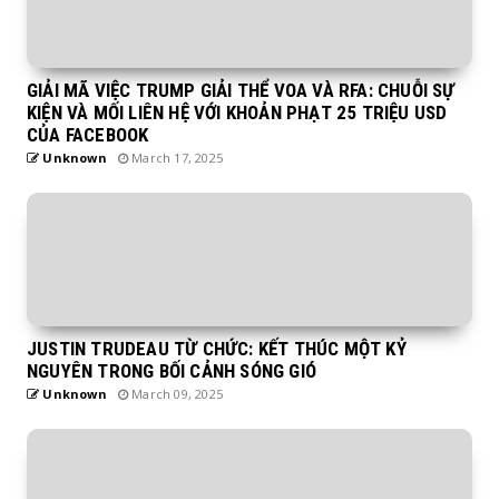
GIẢI MÃ VIỆC TRUMP GIẢI THỂ VOA VÀ RFA: CHUỖI SỰ
KIỆN VÀ MỐI LIÊN HỆ VỚI KHOẢN PHẠT 25 TRIỆU USD
CỦA FACEBOOK
Unknown
March 17, 2025
JUSTIN TRUDEAU TỪ CHỨC: KẾT THÚC MỘT KỶ
NGUYÊN TRONG BỐI CẢNH SÓNG GIÓ
Unknown
March 09, 2025