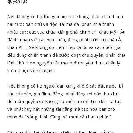
quyền lực.
Nếu không có họ thế giới hiện tại không phân chia thành
hai cực : dân chủ và độc tài mà đã phân chia thành
nhiều cực: các vua chúa, đảng phái chính trị châu Mỹ , Âu
đánh nhau với các vua chúa, đang phái chính trị châu Á,
châu Phi... Sẽ không có Liên Hiệp Quốc và các quốc gia
đều dùng chiến tranh để cướp đoạt chủ quyền, phân chia
lãnh thổ theo nguyên tắc mạnh được yếu thua, chân lý
luôn thuộc về kẻ mạnh.
Nếu không có họ người dân cùng khổ ở các đất nước bị
các cá nhân, gia đình, đảng phái dùng mị dân, bạo lực
để nắm quyền sẽ không có chỗ nào để tìm đến tá túc
và phát huy hết những tài năng mà tạo hóa ban cho
mình để "sống, bình đẳng và mưu cầu hạnh phúc".
Các nhà độc tài từ Lenin, Stalin, Hitler, Mao, Hồ Chí