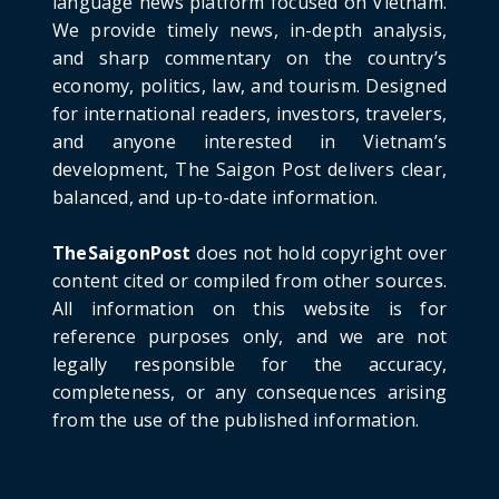
language news platform focused on Vietnam.
We provide timely news, in-depth analysis,
HOTNEWS
and sharp commentary on the country’s
Detailed Analysis of the Cooling-off Period
Law in Timeshare...
economy, politics, law, and tourism. Designed
for international readers, investors, travelers,
June 21, 2026
and anyone interested in Vietnam’s
HOTNEWS
development, The Saigon Post delivers clear,
Prime Minister Lê Minh Hưng’s Visit to
balanced, and up-to-date information.
Russia: A New Step Fo...
June 21, 2026
TheSaigonPost
does not hold copyright over
HOTNEWS
content cited or compiled from other sources.
Politburo: Strictly Handle Acts of Using
All information on this website is for
Pirated Software, C...
reference purposes only, and we are not
June 21, 2026
legally responsible for the accuracy,
completeness, or any consequences arising
from the use of the published information.