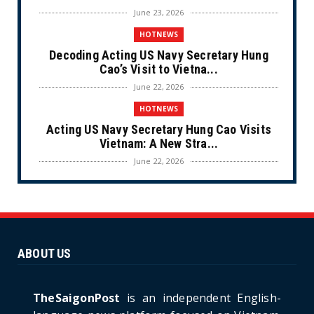
June 23, 2026
HOTNEWS
Decoding Acting US Navy Secretary Hung
Cao’s Visit to Vietna...
June 22, 2026
HOTNEWS
Acting US Navy Secretary Hung Cao Visits
Vietnam: A New Stra...
June 22, 2026
CULTURE
Unique Vietnamese Wedding: When the Tay
Ninh Bride Re-enacts...
June 21, 2026
ABOUT US
HOTNEWS
The Cần Giờ - Vũng Tàu Sea-Crossing Road
Project: An Analysi...
TheSaigonPost
is an independent English-
June 21, 2026