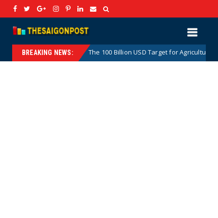
The 100 Billion USD Target for Agricultural, Forestry a
Hotnews
BREAKING NEWS: