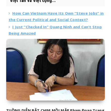
Việt Tân và Việt cộng...
How Can Vietnam Have Its Own “Steve Jobs” in
the Current Political and Social Context?
I Just “Checked In” Quang Ninh and Can’t Stop
Being Amazed
TUỒNG DIỄN BẮT CHIM MỒI MẬP Phạm Đoan Trang