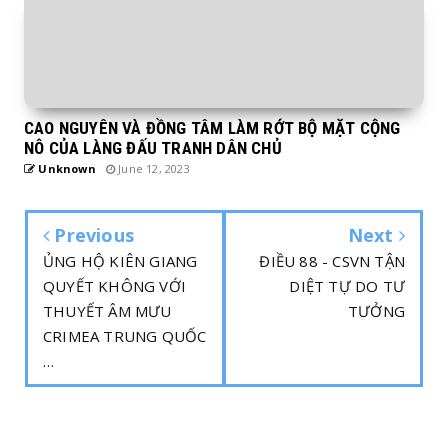
CAO NGUYÊN VÀ ĐỒNG TÂM LÀM RỚT BỘ MẶT CỘNG
NÔ CỦA LÀNG ĐẤU TRANH DÂN CHỦ
Unknown
June 12, 2023
Previous
Next
ỦNG HỘ KIÊN GIANG
ĐIỀU 88 - CSVN TẬN
QUYẾT KHÔNG VỚI
DIỆT TỰ DO TƯ
THUYẾT ÂM MƯU
TƯỞNG
CRIMEA TRUNG QUỐC
…