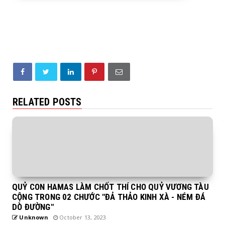
RELATED POSTS
QUỶ CON HAMAS LÀM CHỐT THÍ CHO QUỶ VƯƠNG TÀU
CỘNG TRONG 02 CHƯỚC "ĐẢ THẢO KINH XÀ - NÉM ĐÁ
DÒ ĐƯỜNG"
Unknown
October 13, 2023