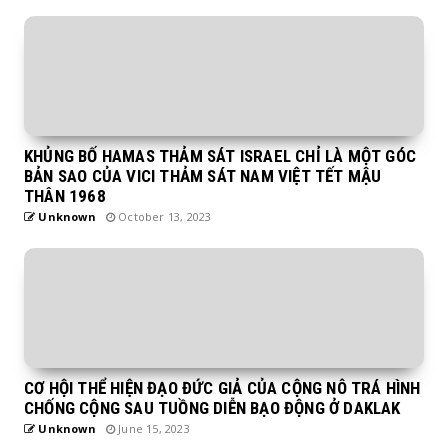
KHỦNG BỐ HAMAS THẢM SÁT ISRAEL CHỈ LÀ MỘT GÓC
BẢN SAO CỦA VICI THẢM SÁT NAM VIỆT TẾT MẬU
THÂN 1968
Unknown
October 13, 2023
CƠ HỘI THỂ HIỆN ĐẠO ĐỨC GIẢ CỦA CỘNG NÔ TRÁ HÌNH
CHỐNG CỘNG SAU TUỒNG DIỄN BẠO ĐỘNG Ở DAKLAK
Unknown
June 15, 2023