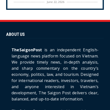
June 22, 2026
CULTURE
Unique Vietnamese Wedding: When the Tay
Ninh Bride Re-enacts...
June 21, 2026
ABOUT US
HOTNEWS
The Cần Giờ - Vũng Tàu Sea-Crossing Road
Project: An Analysi...
TheSaigonPost
is an independent English-
June 21, 2026
language news platform focused on Vietnam.
We provide timely news, in-depth analysis,
HOTNEWS
and sharp commentary on the country’s
Detailed Analysis of the Cooling-off Period
Law in Timeshare...
economy, politics, law, and tourism. Designed
for international readers, investors, travelers,
June 21, 2026
and anyone interested in Vietnam’s
HOTNEWS
development, The Saigon Post delivers clear,
Prime Minister Lê Minh Hưng’s Visit to
balanced, and up-to-date information.
Russia: A New Step Fo...
June 21, 2026