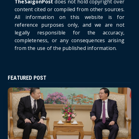
TheSaigonPost
does not hold copyright over
HOTNEWS
content cited or compiled from other sources.
Politburo: Strictly Handle Acts of Using
All information on this website is for
Pirated Software, C...
reference purposes only, and we are not
June 21, 2026
legally responsible for the accuracy,
completeness, or any consequences arising
from the use of the published information.
FEATURED POST