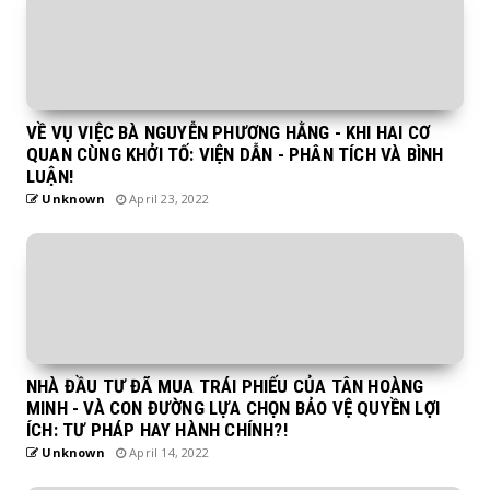
VỀ VỤ VIỆC BÀ NGUYỄN PHƯƠNG HẰNG - KHI HAI CƠ
QUAN CÙNG KHỞI TỐ: VIỆN DẪN - PHÂN TÍCH VÀ BÌNH
LUẬN!
Unknown
April 23, 2022
NHÀ ĐẦU TƯ ĐÃ MUA TRÁI PHIẾU CỦA TÂN HOÀNG
MINH - VÀ CON ĐƯỜNG LỰA CHỌN BẢO VỆ QUYỀN LỢI
ÍCH: TƯ PHÁP HAY HÀNH CHÍNH?!
Unknown
April 14, 2022