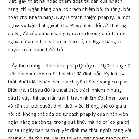
luật, gây thiệt hại hoặc chiếm đoạt tài sản của Khách
hàng, thì Ngân hàng phải có trách nhiệm bồi thường, bồi
hoàn cho Khách hàng. Đây là trách nhiệm pháp lý, là một
nghĩa vụ luật định giành cho Pháp nhân đối với thiệt hại
do Người của pháp nhân gây ra, mà không phải là một
nghĩa cử ân tình hay ban ơn nào cả, để Ngân hàng có
quyền nhận hoặc tước bỏ.
Ấy thế nhưng - Khi rủi ro pháp lý xảy ra, Ngân hàng sẽ
luôn hành xử theo một bài như đã định sẵn: Kỷ luật sa
thải, đuổi việc Nhân viên, và chuyển hồ sơ sang cơ quan
Điều tra, rồi sau đó là thoái thác trách nhiệm. Nhưng
dẫu là vậy, thì cách lẫn tránh trách nhiệm đó, hoàn toàn
vô căn cứ. Bởi quyết định đuổi việc, không thể có giá trị
hồi tố, không thể xóa bỏ tư cách pháp lý của Nhân viên
ngân hàng đã tồn tại trong quá khứ, mà nó chỉ có giá trị
từ sau ngày ban hành quyết định mà thôi, nghĩa rằng với
những gì đã tồn tại, xảy ra thì vẫn mặc nhiên ràng buộc