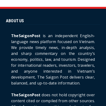
Unique Vietnamese Wedding: When the Tay
Ninh Bride Re-enacts...
June 21, 2026
ABOUT US
HOTNEWS
The Cần Giờ - Vũng Tàu Sea-Crossing Road
Project: An Analysi...
TheSaigonPost
is an independent English-
June 21, 2026
language news platform focused on Vietnam.
We provide timely news, in-depth analysis,
HOTNEWS
and sharp commentary on the country’s
Detailed Analysis of the Cooling-off Period
Law in Timeshare...
economy, politics, law, and tourism. Designed
for international readers, investors, travelers,
June 21, 2026
and anyone interested in Vietnam’s
HOTNEWS
development, The Saigon Post delivers clear,
Prime Minister Lê Minh Hưng’s Visit to
balanced, and up-to-date information.
Russia: A New Step Fo...
June 21, 2026
TheSaigonPost
does not hold copyright over
HOTNEWS
content cited or compiled from other sources.
Politburo: Strictly Handle Acts of Using