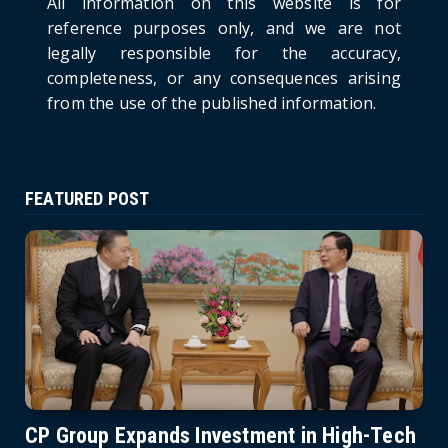
All information on this website is for
Pirated Software, C...
reference purposes only, and we are not
June 21, 2026
legally responsible for the accuracy,
completeness, or any consequences arising
from the use of the published information.
FEATURED POST
CP Group Expands Investment in High-Tech