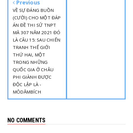
Previous
VỀ SỰ ĐÁNG BUỒN
(CƯỜI) CHO MỘT ĐÁP
ÁN ĐỀ THI SỬ TNPT
MÃ 307 NĂM 2021 ĐÓ
LÀ CÂU 15: SAU CHIẾN
TRANH THẾ GIỚI
THỨ HAI, MỘT
TRONG NHỮNG
QUỐC GIA Ở CHÂU
PHI GIÀNH ĐƯỢC
ĐỘC LẬP LÀ -
MÔDĂMBÍCH
NO COMMENTS