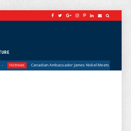
TURE
nadian Ambassador James Nickel Meets General Phan Van Giang: A N