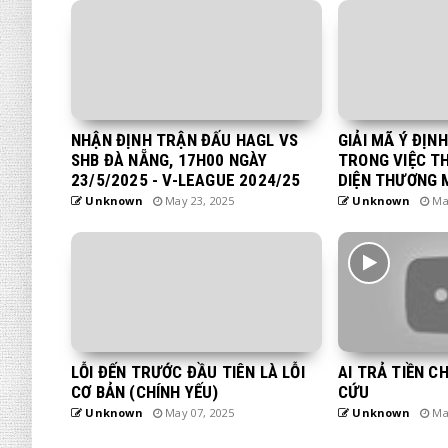
NHẬN ĐỊNH TRẬN ĐẤU HAGL VS
GIẢI MÃ Ý ĐỊN
SHB ĐÀ NẴNG, 17H00 NGÀY
TRONG VIỆC T
23/5/2025 - V-LEAGUE 2024/25
DIỆN THƯƠNG 
Unknown
May 23, 2025
Unknown
May
LỖI ĐẾN TRƯỚC ĐẦU TIÊN LÀ LỖI
AI TRẢ TIỀN C
CƠ BẢN (CHÍNH YẾU)
CỨU
Unknown
May 07, 2025
Unknown
May