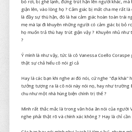
bỏ rơi, bị ghẻ lạnh, đừng trút hận lên người khác, m
giận lên, vào lòng họ ? Cảm giác bị mất cha mẹ rất là
là đầy sự thù hận, đó là hai cảm giác hoàn toàn trái
mẹ mà lại đi khuyên những người có cảm giác bị bỏ rơ
họ muốn trả thù hay trút giận vậy ? Khuyên nhủ như 
?
Ý mình là như vậy, tức là cô Vanessa Coello Coraspe 
thật sự chả hiểu cô nói gì cả
Hay là các bạn khi nghe ai đó nói, cứ nghe "đại khái"
tưởng tượng ra là cô nói này nói nọ, hay như trường
chu như một nhà hùng biện chính trị thế ?
Mình rất thắc mắc là trong văn hóa ăn nói của người V
nghe phải thật rõ và chính xác không ? Hay là chỉ cần 
Các bạn hay nói mình như "vạch lá tìm sâu", nhưng mì