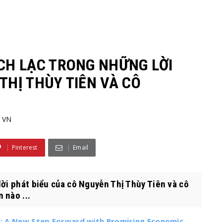
ẠCH LẠC TRONG NHỮNG LỜI
THỊ THÙY TIÊN VÀ CÔ
VN
Pinterest
Email
lời phát biểu của cô Nguyễn Thị Thùy Tiên và cô
 nào ...
ia: A New Step Forward with Promising Economic