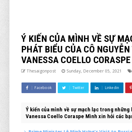
Ý KIẾN CỦA MÌNH VỀ SỰ M
PHÁT BIỂU CỦA CÔ NGUYỄN 
VANESSA COELLO CORASPE
Thesaigonpost
Sunday, December 05, 2021
Facebook
Twitter
Linkedin
Ý kiến của mình về sự mạch lạc trong những 
Vanessa Coello Coraspe Mình xin hỏi các bạn
Prime Minister Lê Minh Hưng’s Visit to Russ