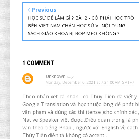
Previous
HỌC SỬ ĐỂ LÀM GÌ ? BÀI 2 - CÓ PHẢI HỌC TRÒ
BÊN VIỆT NAM CHÁN HỌC SỬ VÌ NỘI DUNG
SÁCH GIÁO KHOA BỊ BÓP MÉO KHÔNG ?
1 COMMENT
Unknown
Monday, December 6, 2021 at 7:34:00 AM GMT+7
Theo nhận xét cá nhân , cô Thùy Tiên đã viết ý 
Google Translation và học thuộc lòng để phát biê
văn phạm và dùng các thì (tense )cho chính xác
Native Speaker viết được .Điều quan trọng là phả
văn theo tiếng Pháp , ngược với English về cách đ
Thùy Tiên diễn tả không có accent .