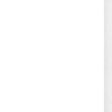
June 21, 2026
HOTNEWS
Detailed Analysis of the Cooling-off
Period Law in Timeshare...
June 21, 2026
HOTNEWS
Prime Minister Lê Minh Hưng’s Visit to
Russia: A New Step Fo...
June 21, 2026
HOTNEWS
Politburo: Strictly Handle Acts of Using
Pirated Software, C...
June 21, 2026