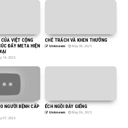
H CỦA VIỆT CỘNG
CHÊ TRÁCH VÀ KHEN THƯỞNG
HÚC ĐẨY META HIỆN
Unknown
May 08, 2025
MẠI
 14, 2025
HO NGƯỜI BỆNH CẤP
ẾCH NGỒI ĐÁY GIẾNG
Unknown
May 06, 2025
 07, 2025