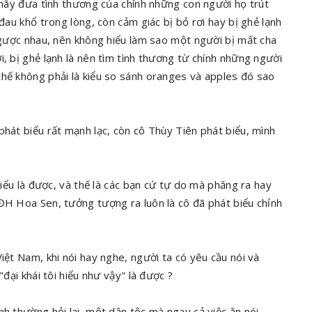
à hãy đưa tình thương của chính những con người họ trút
 đau khổ trong lòng, còn cảm giác bị bỏ rơi hay bị ghẻ lạnh
 ngược nhau, nên không hiểu làm sao một người bị mất cha
i, bị ghẻ lạnh là nên tìm tình thương từ chính những người
thế không phải là kiểu so sánh oranges và apples đó sao
phát biểu rất mạnh lạc, còn cô Thùy Tiên phát biểu, mình
 hiểu là được, và thế là các bạn cứ tự do mà phăng ra hay
 ĐH Hoa Sen, tưởng tượng ra luôn là cô đã phát biểu chỉnh
iệt Nam, khi nói hay nghe, người ta có yêu cầu nói và
"đại khái tôi hiểu như vậy" là được ?
nh thường hỏi lại, một dân tộc mà ngay cả việc ăn nói