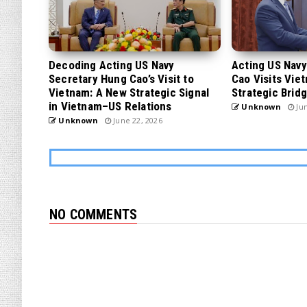
Decoding Acting US Navy
Acting US Nav
Secretary Hung Cao’s Visit to
Cao Visits Vie
Vietnam: A New Strategic Signal
Strategic Brid
in Vietnam–US Relations
Unknown
Jun
Unknown
June 22, 2026
NO COMMENTS