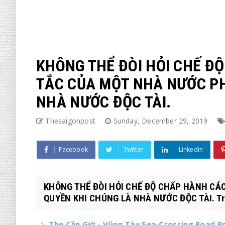
KHÔNG THỂ ĐÒI HỎI CHẾ Đ
TẮC CỦA MỘT NHÀ NƯỚC P
NHÀ NƯỚC ĐỘC TÀI.
Thesaigonpost
Sunday, December 29, 2019
Facebook
Twitter
Linkedin
KHÔNG THỂ ĐÒI HỎI CHẾ ĐỘ CHẤP HÀNH C
QUYỀN KHI CHÚNG LÀ NHÀ NƯỚC ĐỘC TÀI. Tro
The Cần Giờ - Vũng Tàu Sea-Crossing Road Pr