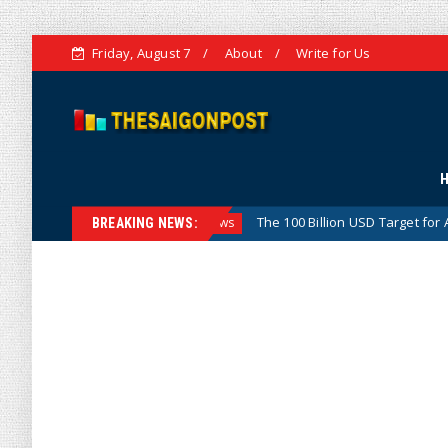
Friday, August 7
About
Write for Us
n
The 100 Billion USD Target for Agricultural, Forestry
Hotnews
BREAKING NEWS: