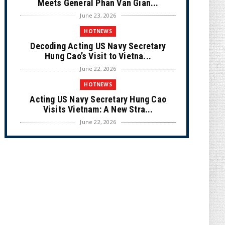
Meets General Phan Van Gian...
June 23, 2026
HOTNEWS
Decoding Acting US Navy Secretary
Hung Cao’s Visit to Vietna...
June 22, 2026
HOTNEWS
Acting US Navy Secretary Hung Cao
Visits Vietnam: A New Stra...
June 22, 2026
CULTURE
Unique Vietnamese Wedding: When the
Tay Ninh Bride Re-enacts...
June 21, 2026
HOTNEWS
The Cần Giờ - Vũng Tàu Sea-Crossing
Road Project: An Analysi...