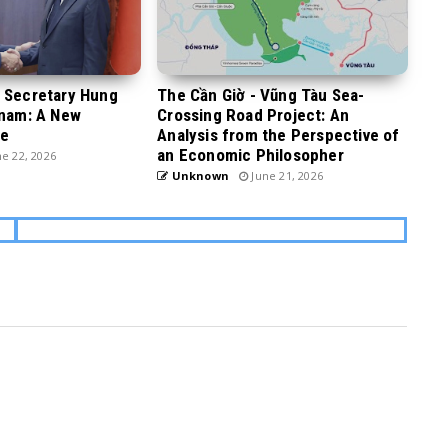
y Secretary Hung
The Cần Giờ - Vũng Tàu Sea-
tnam: A New
Crossing Road Project: An
ge
Analysis from the Perspective of
an Economic Philosopher
e 22, 2026
Unknown
June 21, 2026