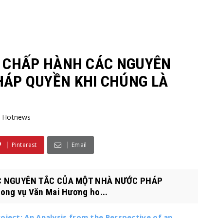
Ộ CHẤP HÀNH CÁC NGUYÊN
HÁP QUYỀN KHI CHÚNG LÀ
Hotnews
Pinterest
Email
ÁC NGUYÊN TẮC CỦA MỘT NHÀ NƯỚC PHÁP
ng vụ Văn Mai Hương ho...
oject: An Analysis from the Perspective of an