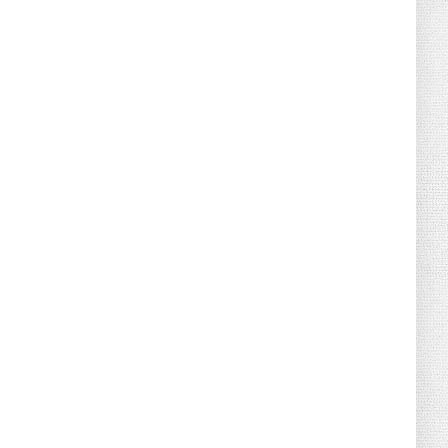
June 21, 2026
HOTNEWS
Detailed Analysis of the Cooling-off
Period Law in Timeshare...
June 21, 2026
HOTNEWS
Prime Minister Lê Minh Hưng’s Visit to
Russia: A New Step Fo...
June 21, 2026
HOTNEWS
Politburo: Strictly Handle Acts of Using
Pirated Software, C...
June 21, 2026