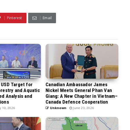
Pinterest
Email
n USD Target for
Canadian Ambassador James
orestry and Aquatic
Nickel Meets General Phan Van
led Analysis and
Giang: A New Chapter in Vietnam–
tions
Canada Defence Cooperation
y 10, 2026
Unknown
June 23, 2026