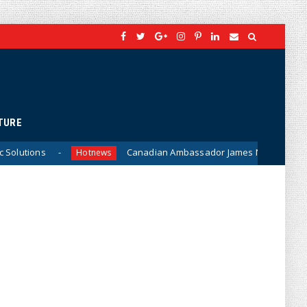
TURE
Canadian Ambassador James Nickel Meets General Phan Van G
news