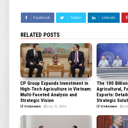
Facebook
Twitter
Linkedin
RELATED POSTS
CP Group Expands Investment in
The 100 Billio
High-Tech Agriculture in Vietnam:
Agricultural, F
Multi-Faceted Analysis and
Exports: Detai
Strategic Vision
Strategic Solu
Unknown
July 10, 2026
Unknown
Jul