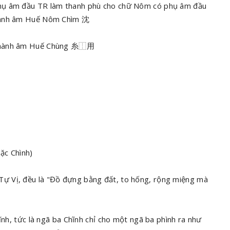
phụ âm đầu TR làm thanh phù cho chữ Nôm có phụ âm đầu
thành âm Huế Nôm Chìm 沈
ở thành âm Huế Chùng 糸⿰用
ặc Chình)
ự Vị, đều là "Đồ đựng bằng đất, to hống, rộng miệng mà
ĩnh, tức là ngã ba Chĩnh chỉ cho một ngã ba phình ra như