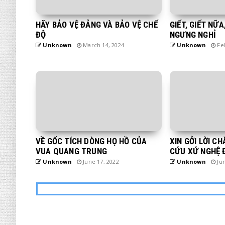
HÃY BẢO VỆ ĐẢNG VÀ BẢO VỆ CHẾ
GIẾT, GIẾT NỮ
ĐỘ
NGƯNG NGHỈ
Unknown
March 14, 2024
Unknown
Feb
VỀ GỐC TÍCH DÒNG HỌ HỒ CỦA
XIN GỞI LỜI C
VUA QUANG TRUNG
CỨU XỨ NGHỆ 
Unknown
June 17, 2022
Unknown
Jun