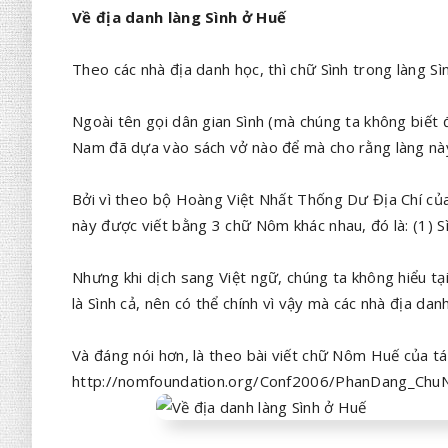
Về địa danh làng Sình ở Huế
Theo các nhà địa danh học, thì chữ Sình trong làng S
Ngoài tên gọi dân gian Sình (mà chúng ta không biết đ
Nam đã dựa vào sách vở nào để mà cho rằng làng này
Bởi vì theo bộ Hoàng Việt Nhất Thống Dư Địa Chí của
này được viết bằng 3 chữ Nôm khác nhau, đó là: (1) S
Nhưng khi dịch sang Việt ngữ, chúng ta không hiểu 
là Sình cả, nên có thể chính vì vậy mà các nhà địa da
Và đáng nói hơn, là theo bài viết chữ Nôm Huế của t
http://nomfoundation.org/Conf2006/PhanDang_ChuN