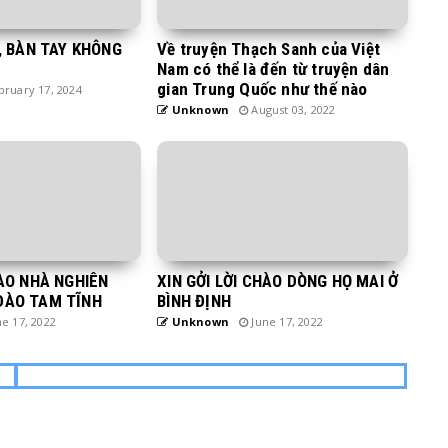
A, BÀN TAY KHÔNG
Về truyện Thạch Sanh của Việt
Nam có thể là đến từ truyện dân
gian Trung Quốc như thế nào
ruary 17, 2024
Unknown
August 03, 2022
HÀO NHÀ NGHIÊN
XIN GỞI LỜI CHÀO DÒNG HỌ MAI Ở
ĐÀO TAM TĨNH
BÌNH ĐỊNH
e 17, 2022
Unknown
June 17, 2022