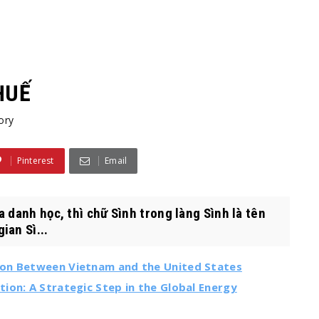
HUẾ
ory
Pinterest
Email
 danh học, thì chữ Sình trong làng Sình là tên
ian Sì...
son Between Vietnam and the United States
ion: A Strategic Step in the Global Energy