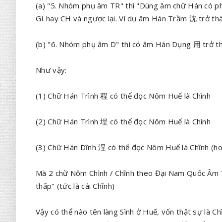
(a) "5. Nhóm phụ âm TR" thì "Dùng âm chữ Hán có 
GI hay CH và ngược lại. Ví dụ âm Hán Trầm 沈 trở 
(b) "6. Nhóm phụ âm D" thì có âm Hán Dụng 用 tr
Như vậy:
(1) Chữ Hán Trình 程 có thể đọc Nôm Huế là Chình
(2) Chữ Hán Trình 埕 có thể đọc Nôm Huế là Chình
(3) Chữ Hán Dĩnh 浧 có thể đọc Nôm Huế là Chĩnh (ho
Mà 2 chữ Nôm Chình / Chĩnh theo Đại Nam Quốc Âm T
thấp" (tức là cái Chĩnh)
Vậy có thể nào tên làng Sình ở Huế, vốn thật sự là Ch