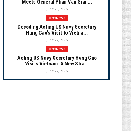
Meets General Phan Van Gian...
June 23, 2026
HOTNEWS
Decoding Acting US Navy Secretary
Hung Cao’s Visit to Vietna...
June 22, 2026
HOTNEWS
Acting US Navy Secretary Hung Cao
Visits Vietnam: A New Stra...
June 22, 2026
CULTURE
Unique Vietnamese Wedding: When the
Tay Ninh Bride Re-enacts...
June 21, 2026
HOTNEWS
The Cần Giờ - Vũng Tàu Sea-Crossing
Road Project: An Analysi...