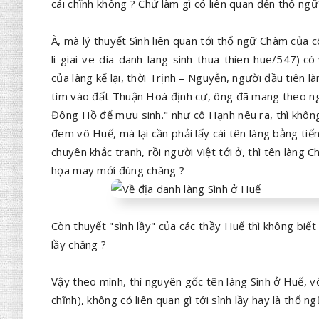
cái chĩnh không ? Chứ làm gì có liên quan đến thổ ngữ
À, mà lý thuyết Sình liên quan tới thổ ngữ Chàm của
li-giai-ve-dia-danh-lang-sinh-thua-thien-hue/547) có
của làng kể lại, thời Trịnh – Nguyễn, người đầu tiên
tìm vào đất Thuận Hoá định cư, ông đã mang theo ng
Đông Hồ để mưu sinh." như cô Hạnh nêu ra, thì không 
đem vô Huế, mà lại cần phải lấy cái tên làng bằng t
chuyên khắc tranh, rồi người Việt tới ở, thì tên làng
họa may mới đúng chăng ?
Còn thuyết "sình lầy" của các thầy Huế thì không biết 
lầy chăng ?
Vậy theo mình, thì nguyên gốc tên làng Sình ở Huế, v
chĩnh), không có liên quan gì tới sình lầy hay là thổ n