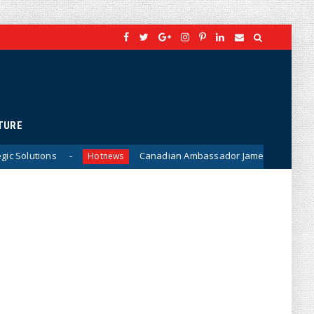
TURE
Canadian Ambassador James Nickel Meets General Phan V
Hotnews