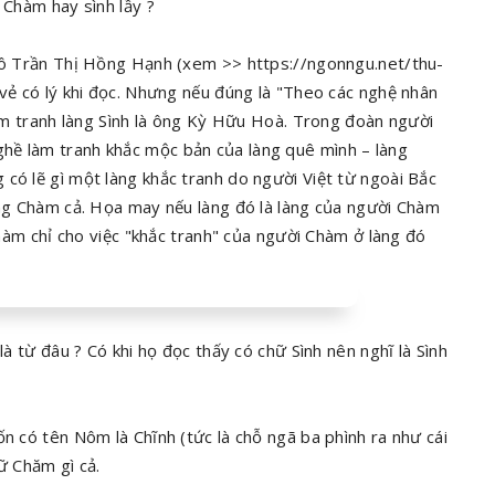
 Chàm hay sình lầy ?
 cô Trần Thị Hồng Hạnh (xem >> https://ngonngu.net/thu-
 vẻ có lý khi đọc. Nhưng nếu đúng là "Theo các nghệ nhân
 làm tranh làng Sình là ông Kỳ Hữu Hoà. Trong đoàn người
hề làm tranh khắc mộc bản của làng quê mình – làng
có lẽ gì một làng khắc tranh do người Việt từ ngoài Bắc
iếng Chàm cả. Họa may nếu làng đó là làng của người Chàm
 Chàm chỉ cho việc "khắc tranh" của người Chàm ở làng đó
là từ đâu ? Có khi họ đọc thấy có chữ Sình nên nghĩ là Sình
ốn có tên Nôm là Chĩnh (tức là chỗ ngã ba phình ra như cái
gữ Chăm gì cả.