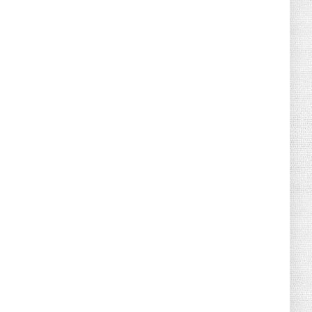
June 21, 2026
HOTNEWS
Detailed Analysis of the Cooling-off
Period Law in Timeshare...
June 21, 2026
HOTNEWS
Prime Minister Lê Minh Hưng’s Visit to
Russia: A New Step Fo...
June 21, 2026
HOTNEWS
Politburo: Strictly Handle Acts of Using
Pirated Software, C...
June 21, 2026