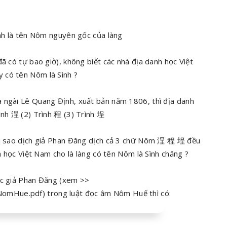
ình là tên Nôm nguyên gốc của làng
ã có tự bao giờ), không biết các nhà địa danh học Việt
 có tên Nôm là Sình ?
 ngài Lê Quang Định, xuất bản năm 1806, thì địa danh
ình 浧 (2) Trình 程 (3) Trình 埕
tại sao dịch giả Phan Đăng dịch cả 3 chữ Nôm 浧 程 埕 đều
nh học Việt Nam cho là làng có tên Nôm là Sình chăng ?
ác giả Phan Đăng (xem >>
omHue.pdf) trong luật đọc âm Nôm Huế thì có: