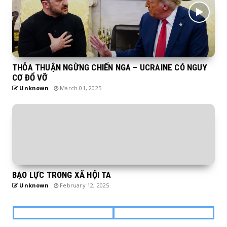
THỎA THUẬN NGỪNG CHIẾN NGA – UCRAINE CÓ NGUY
CƠ ĐỔ VỠ
Unknown
March 01, 2025
BẠO LỰC TRONG XÃ HỘI TA
Unknown
February 12, 2025