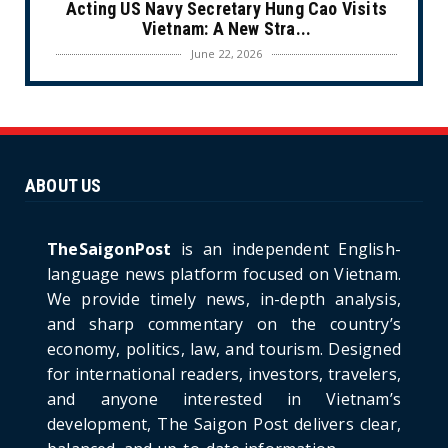
Acting US Navy Secretary Hung Cao Visits
Vietnam: A New Stra...
June 22, 2026
CULTURE
Unique Vietnamese Wedding: When the Tay
Ninh Bride Re-enacts...
June 21, 2026
ABOUT US
HOTNEWS
The Cần Giờ - Vũng Tàu Sea-Crossing Road
Project: An Analysi...
TheSaigonPost
is an independent English-
June 21, 2026
language news platform focused on Vietnam.
We provide timely news, in-depth analysis,
HOTNEWS
and sharp commentary on the country’s
Detailed Analysis of the Cooling-off Period
Law in Timeshare...
economy, politics, law, and tourism. Designed
for international readers, investors, travelers,
June 21, 2026
and anyone interested in Vietnam’s
HOTNEWS
development, The Saigon Post delivers clear,
Prime Minister Lê Minh Hưng’s Visit to