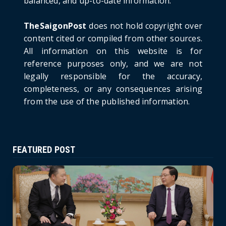
balanced, and up-to-date information.
Russia: A New Step Fo...
June 21, 2026
TheSaigonPost
does not hold copyright over
HOTNEWS
content cited or compiled from other sources.
Politburo: Strictly Handle Acts of Using
All information on this website is for
Pirated Software, C...
reference purposes only, and we are not
June 21, 2026
legally responsible for the accuracy,
completeness, or any consequences arising
from the use of the published information.
FEATURED POST