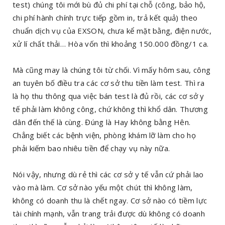
test) chúng tôi mới bù đủ chi phí tại chỗ (công, bảo hộ,
chi phí hành chính trực tiếp gồm in, trả kết quả) theo
chuẩn dịch vụ của EXSON, chưa kể mặt bằng, điện nước,
xử lí chất thải… Hòa vốn thì khoảng 150.000 đồng/1 ca.
Mà cũng may là chúng tôi từ chối. Vì mấy hôm sau, công
an tuyên bố điều tra các cơ sở thu tiền làm test. Thì ra
là họ thu thông qua việc bán test là đủ rồi, các cơ sở y
tế phải làm không công, chứ không thì khổ dân. Thương
dân đến thế là cùng. Đúng là Hay không bằng Hên.
Chẳng biết các bệnh viện, phòng khám lỡ làm cho họ
phải kiếm bao nhiêu tiền để chạy vụ này nữa.
Nói vậy, nhưng dù rẻ thì các cơ sở y tế vẫn cứ phải lao
vào mà làm. Cơ sở nào yếu một chút thì không làm,
không có doanh thu là chết ngay. Cơ sở nào có tiềm lực
tài chính mạnh, vẫn trang trải được dù không có doanh