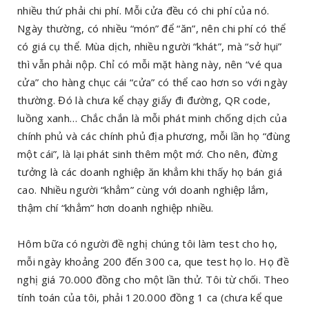
nhiều thứ phải chi phí. Mỗi cửa đều có chi phí của nó.
Ngày thường, có nhiều “món” để “ăn”, nên chi phí có thể
có giá cụ thể. Mùa dịch, nhiều người “khát”, mà “sở hụi”
thì vẫn phải nộp. Chỉ có mỗi mặt hàng này, nên “vé qua
cửa” cho hàng chục cái “cửa” có thể cao hơn so với ngày
thường. Đó là chưa kể chạy giấy đi đường, QR code,
luồng xanh… Chắc chắn là mỗi phát minh chống dịch của
chính phủ và các chính phủ địa phương, mỗi lần họ “đùng
một cái”, là lại phát sinh thêm một mớ. Cho nên, đừng
tưởng là các doanh nghiệp ăn khẳm khi thấy họ bán giá
cao. Nhiều người “khẳm” cùng với doanh nghiệp lắm,
thậm chí “khẳm” hơn doanh nghiệp nhiều.
Hôm bữa có người đề nghị chúng tôi làm test cho họ,
mỗi ngày khoảng 200 đến 300 ca, que test họ lo. Họ đề
nghị giá 70.000 đồng cho một lần thử. Tôi từ chối. Theo
tính toán của tôi, phải 120.000 đồng 1 ca (chưa kể que