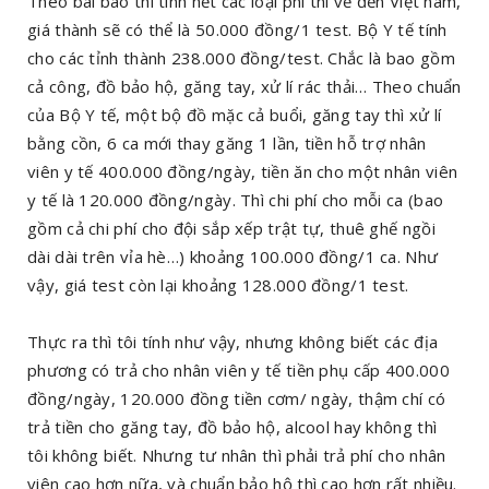
Theo bài báo thì tính hết các loại phí thì về đến Việt nam,
giá thành sẽ có thể là 50.000 đồng/1 test. Bộ Y tế tính
cho các tỉnh thành 238.000 đồng/test. Chắc là bao gồm
cả công, đồ bảo hộ, găng tay, xử lí rác thải… Theo chuẩn
của Bộ Y tế, một bộ đồ mặc cả buổi, găng tay thì xử lí
bằng cồn, 6 ca mới thay găng 1 lần, tiền hỗ trợ nhân
viên y tế 400.000 đồng/ngày, tiền ăn cho một nhân viên
y tế là 120.000 đồng/ngày. Thì chi phí cho mỗi ca (bao
gồm cả chi phí cho đội sắp xếp trật tự, thuê ghế ngồi
dài dài trên vỉa hè…) khoảng 100.000 đồng/1 ca. Như
vậy, giá test còn lại khoảng 128.000 đồng/1 test.
Thực ra thì tôi tính như vậy, nhưng không biết các địa
phương có trả cho nhân viên y tế tiền phụ cấp 400.000
đồng/ngày, 120.000 đồng tiền cơm/ ngày, thậm chí có
trả tiền cho găng tay, đồ bảo hộ, alcool hay không thì
tôi không biết. Nhưng tư nhân thì phải trả phí cho nhân
viên cao hơn nữa, và chuẩn bảo hộ thì cao hơn rất nhiều.